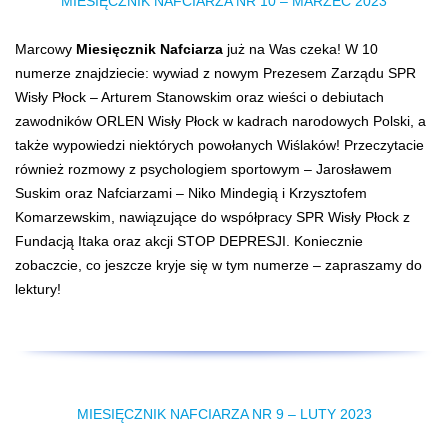
MIESIĘCZNIK NAFCIARZA NR 10 – MARZEC 2023
Marcowy
Miesięcznik Nafciarza
już na Was czeka! W 10
numerze znajdziecie: wywiad z nowym Prezesem Zarządu SPR
Wisły Płock – Arturem Stanowskim oraz wieści o debiutach
zawodników ORLEN Wisły Płock w kadrach narodowych Polski, a
także wypowiedzi niektórych powołanych Wiślaków! Przeczytacie
również rozmowy z psychologiem sportowym – Jarosławem
Suskim oraz Nafciarzami – Niko Mindegią i Krzysztofem
Komarzewskim, nawiązujące do współpracy SPR Wisły Płock z
Fundacją Itaka oraz akcji STOP DEPRESJI. Koniecznie
zobaczcie, co jeszcze kryje się w tym numerze – zapraszamy do
lektury!
MIESIĘCZNIK NAFCIARZA NR 9 – LUTY 2023