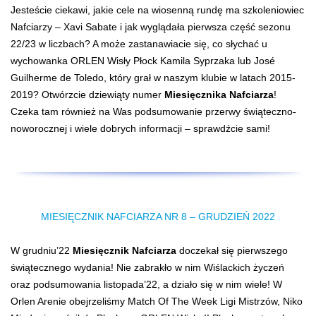
Jesteście ciekawi, jakie cele na wiosenną rundę ma szkoleniowiec
Nafciarzy – Xavi Sabate i jak wyglądała pierwsza część sezonu
22/23 w liczbach? A może zastanawiacie się, co słychać u
wychowanka ORLEN Wisły Płock Kamila Syprzaka lub José
Guilherme de Toledo, który grał w naszym klubie w latach 2015-
2019? Otwórzcie dziewiąty numer
Miesięcznika Nafciarza
!
Czeka tam również na Was podsumowanie przerwy świąteczno-
noworocznej i wiele dobrych informacji – sprawdźcie sami!
MIESIĘCZNIK NAFCIARZA NR 8 – GRUDZIEŃ 2022
W grudniu’22
Miesięcznik Nafciarza
doczekał się pierwszego
świątecznego wydania! Nie zabrakło w nim Wiślackich życzeń
oraz podsumowania listopada’22, a działo się w nim wiele! W
Orlen Arenie obejrzeliśmy Match Of The Week Ligi Mistrzów, Niko