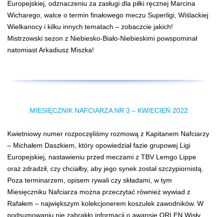
Europejskiej, odznaczeniu za zasługi dla piłki ręcznej Marcina
Wicharego, walce o termin finałowego meczu Superligi, Wiślackiej
Wielkanocy i kilku innych tematach – zobaczcie jakich!
Mistrzowski sezon z Niebiesko-Biało-Niebieskimi powspominał
natomiast Arkadiusz Miszka!
MIESIĘCZNIK NAFCIARZA NR 3 – KWIECIEŃ 2022
Kwietniowy numer rozpoczęliśmy rozmową z Kapitanem Nafciarzy
– Michałem Daszkiem, który opowiedział fazie grupowej Ligi
Europejskiej, nastawieniu przed meczami z TBV Lemgo Lippe
oraz zdradził, czy chciałby, aby jego synek został szczypiornistą.
Poza terminarzem, opisem rywali czy składami, w tym
Miesięczniku Nafciarza można przeczytać również wywiad z
Rafałem – największym kolekcjonerem koszulek zawodników. W
podsumowaniu nie zabrakło informacji o awansie ORLEN Wisły