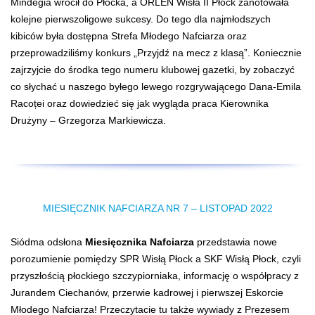
Mindegia wrócił do Płocka, a ORLEN Wisła II Płock zanotowała
kolejne pierwszoligowe sukcesy. Do tego dla najmłodszych
kibiców była dostępna Strefa Młodego Nafciarza oraz
przeprowadziliśmy konkurs „Przyjdź na mecz z klasą”. Koniecznie
zajrzyjcie do środka tego numeru klubowej gazetki, by zobaczyć
co słychać u naszego byłego lewego rozgrywającego Dana-Emila
Racoței oraz dowiedzieć się jak wygląda praca Kierownika
Drużyny – Grzegorza Markiewicza.
MIESIĘCZNIK NAFCIARZA NR 7 – LISTOPAD 2022
Siódma odsłona
Miesięcznika Nafciarza
przedstawia nowe
porozumienie pomiędzy SPR Wisłą Płock a SKF Wisłą Płock, czyli
przyszłością płockiego szczypiorniaka, informację o współpracy z
Jurandem Ciechanów, przerwie kadrowej i pierwszej Eskorcie
Młodego Nafciarza! Przeczytacie tu także wywiady z Prezesem