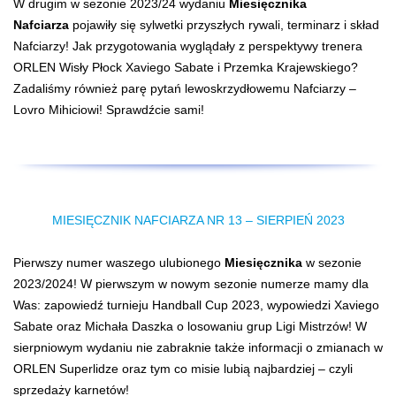
W drugim w sezonie 2023/24 wydaniu
Miesięcznika
Nafciarza
pojawiły się sylwetki przyszłych rywali, terminarz i skład
Nafciarzy! Jak przygotowania wyglądały z perspektywy trenera
ORLEN Wisły Płock Xaviego Sabate i Przemka Krajewskiego?
Zadaliśmy również parę pytań lewoskrzydłowemu Nafciarzy –
Lovro Mihiciowi! Sprawdźcie sami!
MIESIĘCZNIK NAFCIARZA NR 13 – SIERPIEŃ 2023
Pierwszy numer waszego ulubionego
Miesięcznika
w sezonie
2023/2024! W pierwszym w nowym sezonie numerze mamy dla
Was: zapowiedź turnieju Handball Cup 2023, wypowiedzi Xaviego
Sabate oraz Michała Daszka o losowaniu grup Ligi Mistrzów! W
sierpniowym wydaniu nie zabraknie także informacji o zmianach w
ORLEN Superlidze oraz tym co misie lubią najbardziej – czyli
sprzedaży karnetów!