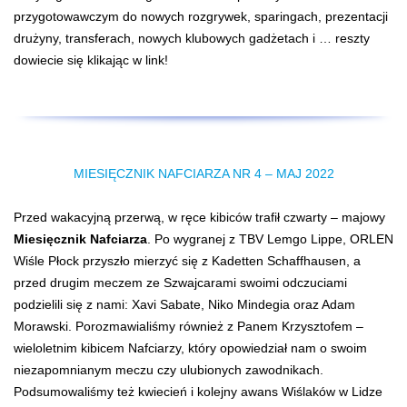
przygotowawczym do nowych rozgrywek, sparingach, prezentacji
drużyny, transferach, nowych klubowych gadżetach i … reszty
dowiecie się klikając w link!
MIESIĘCZNIK NAFCIARZA NR 4 – MAJ 2022
Przed wakacyjną przerwą, w ręce kibiców trafił czwarty – majowy
Miesięcznik Nafciarza
. Po wygranej z TBV Lemgo Lippe, ORLEN
Wiśle Płock przyszło mierzyć się z
Kadetten
Schaffhausen, a
przed drugim meczem ze Szwajcarami swoimi odczuciami
podzielili się z nami: Xavi Sabate, Niko Mindegia oraz Adam
Morawski. Porozmawialiśmy również z Panem Krzysztofem –
wieloletnim kibicem Nafciarzy, który opowiedział nam o swoim
niezapomnianym meczu czy ulubionych zawodnikach.
Podsumowaliśmy też kwiecień i kolejny awans Wiślaków w Lidze