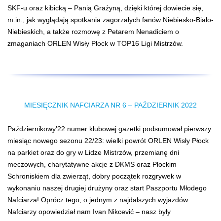
SKF-u oraz kibicką – Panią Grażyną, dzięki której dowiecie się,
m.in., jak wyglądają spotkania zagorzałych fanów Niebiesko-Biało-
Niebieskich, a także rozmowę z Petarem Nenadiciem o
zmaganiach ORLEN Wisły Płock w TOP16 Ligi Mistrzów.
MIESIĘCZNIK NAFCIARZA NR 6 – PAŹDZIERNIK 2022
Październikowy’22 numer klubowej gazetki podsumował pierwszy
miesiąc nowego sezonu 22/23: wielki powrót ORLEN Wisły Płock
na parkiet oraz do gry w Lidze Mistrzów, przemianę dni
meczowych, charytatywne akcje z DKMS oraz Płockim
Schroniskiem dla zwierząt, dobry początek rozgrywek w
wykonaniu naszej drugiej drużyny oraz start Paszportu Młodego
Nafciarza! Oprócz tego, o jednym z najdalszych wyjazdów
Nafciarzy opowiedział nam Ivan Nikcević – nasz były