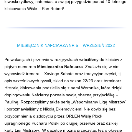
lewoskrzydłowy, natomiast o swojej przygodzie ponad 40-letniego
kibicowania Wiśle – Pan Robert!
MIESIĘCZNIK NAFCIARZA NR 5 – WRZESIEŃ 2022
Po wakacjach i przerwie w rozgrywkach wróciliśmy do kibiców z
piątym numerem
Miesięcznika Nafciarza
. Znalazła się w nim
wypowiedź trenera – Xaviego Sabate oraz tradycyjne części, tj.
opis wrześniowych rywali, skład na sezon 22/23 oraz terminarz.
Historią kibicowania podzieliła się z nami Weronika, która dzięki
dopingowaniu Nafciarzy poznała swoją obecną przyjaciółkę –
Paulinę. Rozpoczęliśmy także serię „Wspominamy Ligę Mistrzów”
i porozmawialiśmy z Nikolą Eklemoviciem! Nie obyło się bez
przypomnienia o zdobyciu przez ORLEN Wisłę Płock
upragnionego Pucharu Polski po długiej przerwie oraz dzikiej
karty Ligi Mistrzów. W gazetce można przeczytać tez o okresie