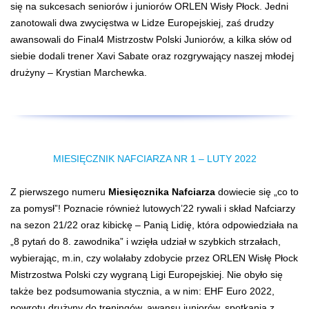
się na sukcesach seniorów i juniorów ORLEN Wisły Płock. Jedni
zanotowali dwa zwycięstwa w Lidze Europejskiej, zaś drudzy
awansowali do Final4 Mistrzostw Polski Juniorów, a kilka słów od
siebie dodali trener Xavi Sabate oraz rozgrywający naszej młodej
drużyny – Krystian Marchewka.
MIESIĘCZNIK NAFCIARZA NR 1 – LUTY 2022
Z pierwszego numeru
Miesięcznika Nafciarza
dowiecie się „co to
za pomysł”! Poznacie również lutowych’22 rywali i skład Nafciarzy
na sezon 21/22 oraz kibickę – Panią Lidię, która odpowiedziała na
„8 pytań do 8. zawodnika” i wzięła udział w szybkich strzałach,
wybierając, m.in, czy wolałaby zdobycie przez ORLEN Wisłę Płock
Mistrzostwa Polski czy wygraną Ligi Europejskiej. Nie obyło się
także bez podsumowania stycznia, a w nim: EHF Euro 2022,
powrotu drużyny do treningów, awansu juniorów, spotkania z