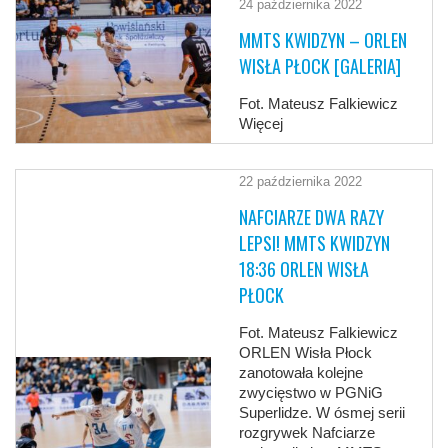
24 października 2022
MMTS KWIDZYN – ORLEN
WISŁA PŁOCK [GALERIA]
Fot. Mateusz Falkiewicz
Więcej
22 października 2022
NAFCIARZE DWA RAZY
LEPSI! MMTS KWIDZYN
18:36 ORLEN WISŁA
PŁOCK
Fot. Mateusz Falkiewicz
ORLEN Wisła Płock
zanotowała kolejne
zwycięstwo w PGNiG
Superlidze. W ósmej serii
rozgrywek Nafciarze