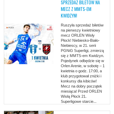
SPRZEDAŻ BILETÓW NA
MECZ Z MMTS-EM
KWIDZYN!
Ruszyła sprzedaż biletów
na pierwszy kwietniowy
mecz ORLEN Wisły
Płock! Niebiesko-Biało-
Niebiescy, w 21. serii
PGNiG Superligi, zmierzą
się z MMTS-em Kwidzyn.
Pojedynek odbędzie się w
Orlen Arenie, w sobotę – 1
kwietnia o godz. 17:00, a
klub przygotował zniżki i
konkursy dla kibiców!
Mecz na dobry początek
miesiąca! Przed ORLEN
Wisłą Płock 21.
Superligowe starcie...