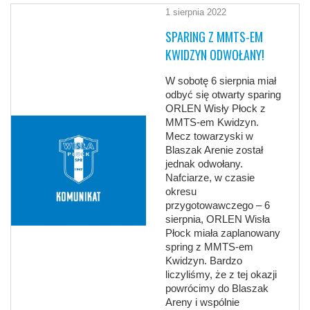
1 sierpnia 2022
SPARING Z MMTS-EM
KWIDZYN ODWOŁANY!
W sobotę 6 sierpnia miał
odbyć się otwarty sparing
ORLEN Wisły Płock z
MMTS-em Kwidzyn.
Mecz towarzyski w
Blaszak Arenie został
jednak odwołany.
Nafciarze, w czasie
okresu
przygotowawczego – 6
sierpnia, ORLEN Wisła
Płock miała zaplanowany
spring z MMTS-em
Kwidzyn. Bardzo
liczyliśmy, że z tej okazji
powrócimy do Blaszak
Areny i wspólnie