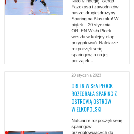
Niko Mindegię, Gergo
Fazekasa i zawodników
naszej drugiej drużyny!
Sparing na Blaszaku! W
piątek – 20 stycznia,
ORLEN Wisła Płock
weszła w kolejny etap
przygotowań. Nafciarze
rozpoczęli serię
sparingów, a na jej
początek...
20 stycznia 2023
ORLEN WISŁA PŁOCK
ROZEGRAŁA SPARING Z
OSTROVIĄ OSTRÓW
WIELKOPOLSKI
Nafciarze rozpoczęli serię
sparingów
przygotowujących do