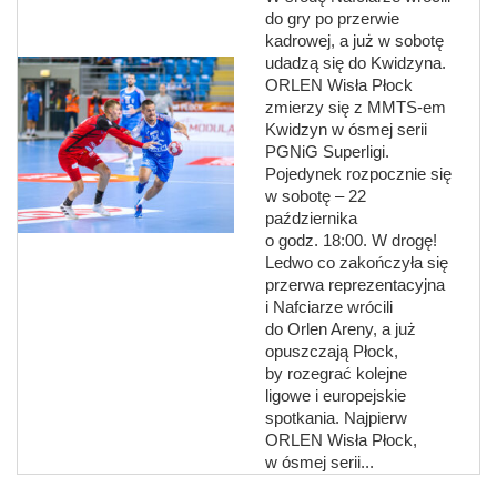
do gry po przerwie
kadrowej, a już w sobotę
udadzą się do Kwidzyna.
ORLEN Wisła Płock
zmierzy się z MMTS-em
Kwidzyn w ósmej serii
PGNiG Superligi.
Pojedynek rozpocznie się
w sobotę – 22
października
o godz. 18:00. W drogę!
Ledwo co zakończyła się
przerwa reprezentacyjna
i Nafciarze wrócili
do Orlen Areny, a już
opuszczają Płock,
by rozegrać kolejne
ligowe i europejskie
spotkania. Najpierw
ORLEN Wisła Płock,
w ósmej serii...