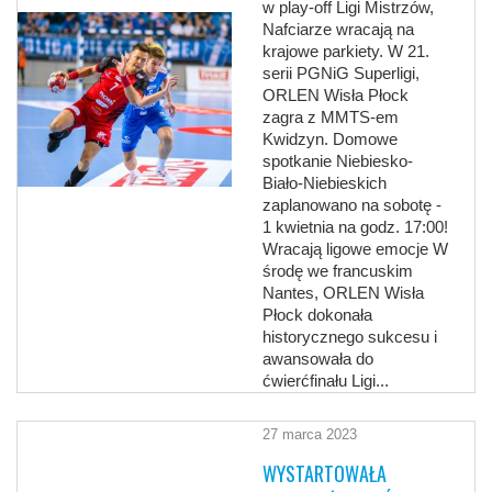
w play-off Ligi Mistrzów,
Nafciarze wracają na
krajowe parkiety. W 21.
serii PGNiG Superligi,
ORLEN Wisła Płock
zagra z MMTS-em
Kwidzyn. Domowe
spotkanie Niebiesko-
Biało-Niebieskich
zaplanowano na sobotę -
1 kwietnia na godz. 17:00!
Wracają ligowe emocje W
środę we francuskim
Nantes, ORLEN Wisła
Płock dokonała
historycznego sukcesu i
awansowała do
ćwierćfinału Ligi...
27 marca 2023
WYSTARTOWAŁA