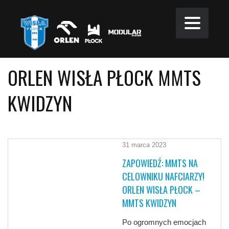
ORLEN WISŁA PŁOCK MMTS
KWIDZYN
31 marca 2023
ZAPOWIEDŹ: MMTS NA
CELOWNIKU NAFCIARZY!
ORLEN WISŁA PŁOCK –
MMTS KWIDZYN
Po ogromnych emocjach