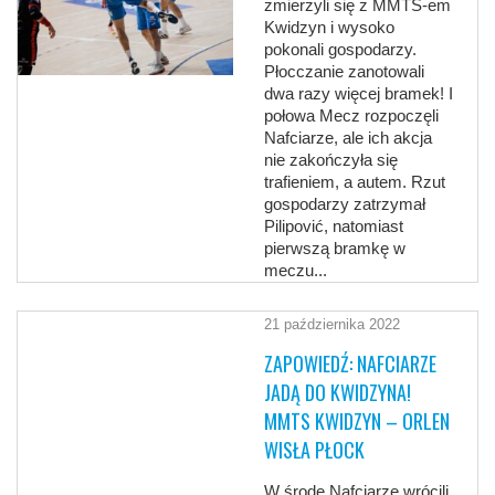
zmierzyli się z MMTS-em
Kwidzyn i wysoko
pokonali gospodarzy.
Płocczanie zanotowali
dwa razy więcej bramek! I
połowa Mecz rozpoczęli
Nafciarze, ale ich akcja
nie zakończyła się
trafieniem, a autem. Rzut
gospodarzy zatrzymał
Pilipović, natomiast
pierwszą bramkę w
meczu...
21 października 2022
ZAPOWIEDŹ: NAFCIARZE
JADĄ DO KWIDZYNA!
MMTS KWIDZYN – ORLEN
WISŁA PŁOCK
W środę Nafciarze wrócili