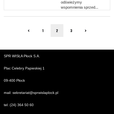
odświeżymy
wspomnienia sprzed...
1
2
3
SPR WISŁA Płock S.A.
Plac Celebry Papieskiej 1
09-400 Płock
mail:
sekretariat@sprwislaplock.p
l
tel:
(24) 364 50 60