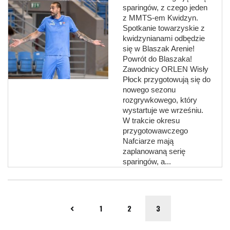
sparingów, z czego jeden
z MMTS-em Kwidzyn.
Spotkanie towarzyskie z
kwidzynianami odbędzie
się w Blaszak Arenie!
Powrót do Blaszaka!
Zawodnicy ORLEN Wisły
Płock przygotowują się do
nowego sezonu
rozgrywkowego, który
wystartuje we wrześniu.
W trakcie okresu
przygotowawczego
Nafciarze mają
zaplanowaną serię
sparingów, a...
1
2
3