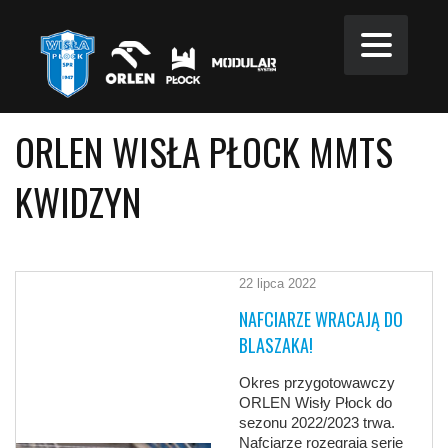
ORLEN WISŁA PŁOCK MMTS
KWIDZYN
22 lipca 2022
NAFCIARZE WRACAJĄ DO
BLASZAKA!
Okres przygotowawczy
ORLEN Wisły Płock do
sezonu 2022/2023 trwa.
Nafciarze rozegrają serię