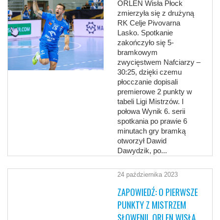
ORLEN Wisła Płock
zmierzyła się z drużyną
RK Celje Pivovarna
Lasko. Spotkanie
zakończyło się 5-
bramkowym
zwycięstwem Nafciarzy –
30:25, dzięki czemu
płocczanie dopisali
premierowe 2 punkty w
tabeli Ligi Mistrzów. I
połowa Wynik 6. serii
spotkania po prawie 6
minutach gry bramką
otworzył Dawid
Dawydzik, po...
24 października 2023
ZAPOWIEDŹ: O PIERWSZE
PUNKTY Z MISTRZEM
SŁOWENII. ORLEN WISŁA