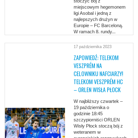
stoczyć bój z
miejscowym hegemonem
ligi Asobal i jedną z
najlepszych drużyn w
Europie – FC Barceloną.
W ramach 8. rundy...
17 października 2023
ZAPOWIEDŹ: TELEKOM
VESZPRÉM NA
CELOWNIKU NAFCIARZY!
TELEKOM VESZPRÉM HC
– ORLEN WISŁA PŁOCK
W najbliższy czwartek –
19 października o
godzinie 18:45
szczypiorniści ORLEN
Wisły Płock stoczą bój z
weteranem w