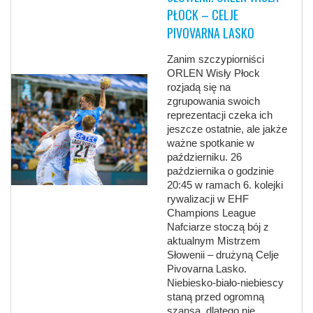
PŁOCK – CELJE
PIVOVARNA LASKO
Zanim szczypiorniści
ORLEN Wisły Płock
rozjadą się na
zgrupowania swoich
reprezentacji czeka ich
jeszcze ostatnie, ale jakże
ważne spotkanie w
październiku. 26
października o godzinie
20:45 w ramach 6. kolejki
rywalizacji w EHF
Champions League
Nafciarze stoczą bój z
aktualnym Mistrzem
Słowenii – drużyną Celje
Pivovarna Lasko.
Niebiesko-biało-niebiescy
staną przed ogromną
szansą, dlatego nie