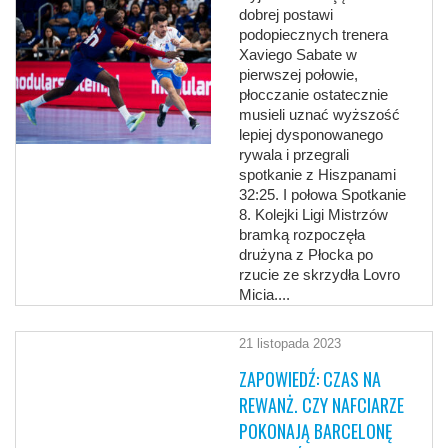
dobrej postawi
podopiecznych trenera
Xaviego Sabate w
pierwszej połowie,
płocczanie ostatecznie
musieli uznać wyższość
lepiej dysponowanego
rywala i przegrali
spotkanie z Hiszpanami
32:25. I połowa Spotkanie
8. Kolejki Ligi Mistrzów
bramką rozpoczęła
drużyna z Płocka po
rzucie ze skrzydła Lovro
Micia....
21 listopada 2023
ZAPOWIEDŹ: CZAS NA
REWANŻ. CZY NAFCIARZE
POKONAJĄ BARCELONĘ