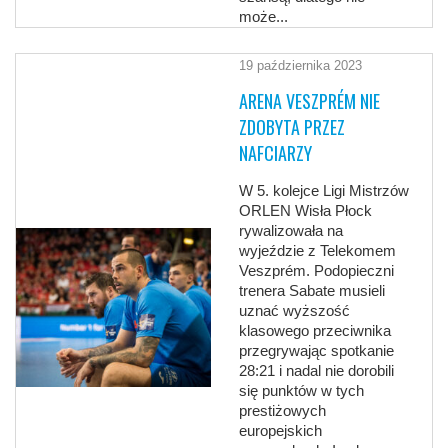
może...
19 października 2023
ARENA VESZPRÉM NIE
ZDOBYTA PRZEZ
NAFCIARZY
W 5. kolejce Ligi Mistrzów
ORLEN Wisła Płock
rywalizowała na
wyjeździe z Telekomem
Veszprém. Podopieczni
trenera Sabate musieli
uznać wyższość
klasowego przeciwnika
przegrywając spotkanie
28:21 i nadal nie dorobili
się punktów w tych
prestiżowych
europejskich