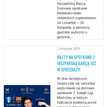
hiszpańską Barçą.
Domowe spotkanie
Niebiesko-biało-
niebieskich zaplanowano
na czwartek – 16
listopada, a pierwszy
gwizdek wybrzmi o
godzinie...
2 listopada 2023
BILETY NA SPOTKANIE Z
HISZPAŃSKĄ BARÇĄ JUŻ
W SPRZEDAŻY!
W dniu dzisiejszym
rozpoczęła się sprzedaż
wejściówek na domowe
spotkanie 7. kolejki Ligi
Mistrzów, w którym
Nafciarze podejmą przed