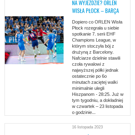
NA WYJEŹDZIE? ORLEN
WISŁA PŁOCK – BARÇA
Dopiero co ORLEN Wisła
Płock rozegrała u siebie
spotkanie 7. serii EHF
Champions League, w
którym stoczyła bój z
drużyną z Barcelony.
Nafciarze dzielnie stawili
czoła rywalowi z
najwyższej półki jednak
ostatecznie po 6o
minutach zaciętej walki
minimalnie ulegli
Hiszpanom - 28:25. Już w
tym tygodniu, a dokładniej
w czwartek – 23 listopada
o godzinie...
16 listopada 2023