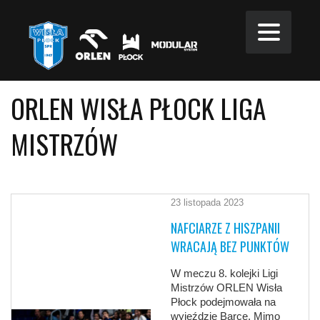
ORLEN WISŁA PŁOCK LIGA
MISTRZÓW
23 listopada 2023
NAFCIARZE Z HISZPANII
WRACAJĄ BEZ PUNKTÓW
W meczu 8. kolejki Ligi
Mistrzów ORLEN Wisła
Płock podejmowała na
wyjeździe Barçę. Mimo