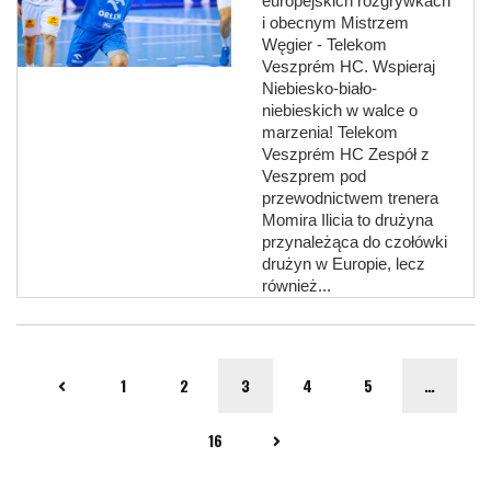
europejskich rozgrywkach
i obecnym Mistrzem
Węgier - Telekom
Veszprém HC. Wspieraj
Niebiesko-biało-
niebieskich w walce o
marzenia! Telekom
Veszprém HC Zespół z
Veszprem pod
przewodnictwem trenera
Momira Ilicia to drużyna
przynależąca do czołówki
drużyn w Europie, lecz
również...
1
2
3
4
5
…
16