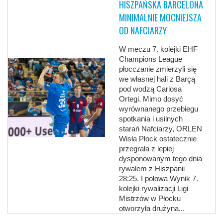
HISZPAŃSKA BARCELONA
MINIMALNIE MOCNIEJSZA
OD NAFCIARZY
W meczu 7. kolejki EHF
Champions League
płocczanie zmierzyli się
we własnej hali z Barçą
pod wodzą Carlosa
Ortegi. Mimo dosyć
wyrównanego przebiegu
spotkania i usilnych
starań Nafciarzy, ORLEN
Wisła Płock ostatecznie
przegrała z lepiej
dysponowanym tego dnia
rywalem z Hiszpanii –
28:25. I połowa Wynik 7.
kolejki rywalizacji Ligi
Mistrzów w Płocku
otworzyła drużyna...