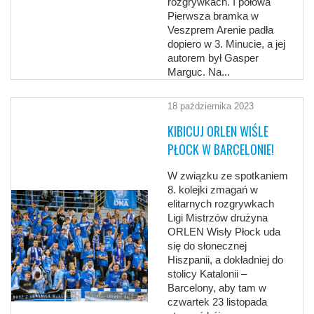
rozgrywkach. I połowa
Pierwsza bramka w
Veszprem Arenie padła
dopiero w 3. Minucie, a jej
autorem był Gasper
Marguc. Na...
18 października 2023
KIBICUJ ORLEN WIŚLE
PŁOCK W BARCELONIE!
W związku ze spotkaniem
8. kolejki zmagań w
elitarnych rozgrywkach
Ligi Mistrzów drużyna
ORLEN Wisły Płock uda
się do słonecznej
Hiszpanii, a dokładniej do
stolicy Katalonii –
Barcelony, aby tam w
czwartek 23 listopada