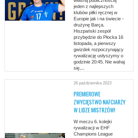
własną publicznością
jeden z najlepszych
klubów piłki ręcznej w
Europie jak i na świecie -
drużynę Barça.
Hiszpański zespół
przybędzie do Płocka 16
listopada, a pierwszy
gwizdek rozpoczynający
rywalizację usłyszymy o
godzinie 20:45. Nie wahaj
się,...
26 października 2023
PREMIEROWE
ZWYCIĘSTWO NAFCIARZY
W LIDZE MISTRZÓW!
W meczu 6. kolejki
rywalizacji w EHF
Champions League