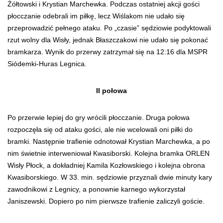
Żółtowski i Krystian Marchewka. Podczas ostatniej akcji gości
płocczanie odebrali im piłkę, lecz Wiślakom nie udało się
przeprowadzić pełnego ataku. Po „czasie” sędziowie podyktowali
rzut wolny dla Wisły, jednak Błaszczakowi nie udało się pokonać
bramkarza. Wynik do przerwy zatrzymał się na 12:16 dla MSPR
Siódemki-Huras Legnica.
II połowa
Po przerwie lepiej do gry wrócili płocczanie. Druga połowa
rozpoczęła się od ataku gości, ale nie wcelowali oni piłki do
bramki. Następnie trafienie odnotował Krystian Marchewka, a po
nim świetnie interweniował Kwasiborski. Kolejna bramka ORLEN
Wisły Płock, a dokładniej Kamila Kozłowskiego i kolejna obrona
Kwasiborskiego. W 33. min. sędziowie przyznali dwie minuty kary
zawodnikowi z Legnicy, a ponownie karnego wykorzystał
Janiszewski. Dopiero po nim pierwsze trafienie zaliczyli goście.