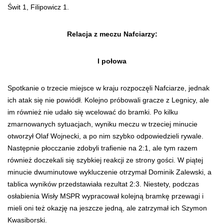
Świt 1, Filipowicz 1.
Relacja z meczu Nafciarzy:
I połowa
Spotkanie o trzecie miejsce w kraju rozpoczęli Nafciarze, jednak
ich atak się nie powiódł. Kolejno próbowali gracze z Legnicy, ale
im również nie udało się wcelować do bramki. Po kilku
zmarnowanych sytuacjach, wyniku meczu w trzeciej minucie
otworzył Olaf Wojnecki, a po nim szybko odpowiedzieli rywale.
Następnie płocczanie zdobyli trafienie na 2:1, ale tym razem
również doczekali się szybkiej reakcji ze strony gości. W piątej
minucie dwuminutowe wykluczenie otrzymał Dominik Zalewski, a
tablica wyników przedstawiała rezultat 2:3. Niestety, podczas
osłabienia Wisły MSPR wypracował kolejną bramkę przewagi i
mieli oni też okazję na jeszcze jedną, ale zatrzymał ich Szymon
Kwasiborski.