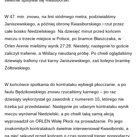
W 47. min. znowu, na linii siódmego metra, podziwialiśmy
Janiszewskiego, a później obronę Kwasiborskiego i rzut przez
całe boisko Niedzielskiego. Na dziesięć minut przed końcem
meczu o trzecie miejsce w Polsce, po bramce Błaszczaka, w
Orlen Arenie mieliśmy wynik 27:28. Niestety, następnie to goście
zaliczyli trafienie, a Wiślacy nieudaną próbę. Po chwili oglądaliśmy
dziewiąty trafiony rzut karny Janiszewskiego, zaś kolejno bramkę
Żółtowskiego.
W końcówce spotkania do kontrataku wybiegli płocczanie, a po
faulu Będzikowskiego znowu rzucaliśmy karnego – po raz
dziesiąty wykorzystał go zawodnik z numerem 15, którego nie
trzeba już przedstawiać. Następnie po udanym kontrataku wynik
meczu wyrównał Niedzielski, a po chwili taką samą akcją
wyprowadził on ORLEN Wisłę Płock na prowadzenie. Po jego
znakomitych kontratakach świetnie interweniował Kwasiborski, a
na pięć sekund przed końcem o czas poprosił trener gospodarzy.