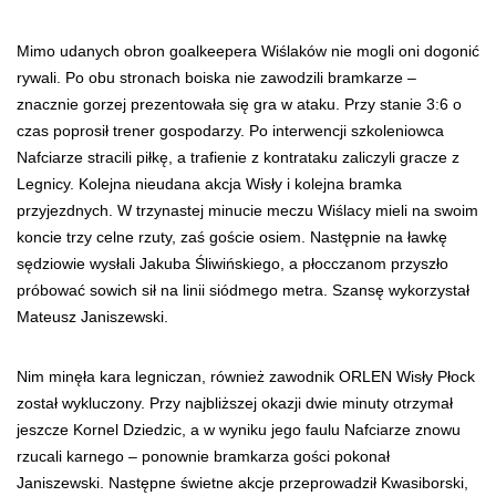
Mimo udanych obron goalkeepera Wiślaków nie mogli oni dogonić
rywali. Po obu stronach boiska nie zawodzili bramkarze –
znacznie gorzej prezentowała się gra w ataku. Przy stanie 3:6 o
czas poprosił trener gospodarzy. Po interwencji szkoleniowca
Nafciarze stracili piłkę, a trafienie z kontrataku zaliczyli gracze z
Legnicy. Kolejna nieudana akcja Wisły i kolejna bramka
przyjezdnych. W trzynastej minucie meczu Wiślacy mieli na swoim
koncie trzy celne rzuty, zaś goście osiem. Następnie na ławkę
sędziowie wysłali Jakuba Śliwińskiego, a płocczanom przyszło
próbować sowich sił na linii siódmego metra. Szansę wykorzystał
Mateusz Janiszewski.
Nim minęła kara legniczan, również zawodnik ORLEN Wisły Płock
został wykluczony. Przy najbliższej okazji dwie minuty otrzymał
jeszcze Kornel Dziedzic, a w wyniku jego faulu Nafciarze znowu
rzucali karnego – ponownie bramkarza gości pokonał
Janiszewski. Następne świetne akcje przeprowadził Kwasiborski,