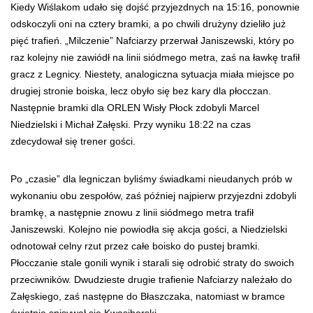
Kiedy Wiślakom udało się dojść przyjezdnych na 15:16, ponownie
odskoczyli oni na cztery bramki, a po chwili drużyny dzieliło już
pięć trafień. „Milczenie” Nafciarzy przerwał Janiszewski, który po
raz kolejny nie zawiódł na linii siódmego metra, zaś na ławkę trafił
gracz z Legnicy. Niestety, analogiczna sytuacja miała miejsce po
drugiej stronie boiska, lecz obyło się bez kary dla płocczan.
Następnie bramki dla ORLEN Wisły Płock zdobyli Marcel
Niedzielski i Michał Załęski. Przy wyniku 18:22 na czas
zdecydował się trener gości.
Po „czasie” dla legniczan byliśmy świadkami nieudanych prób w
wykonaniu obu zespołów, zaś później najpierw przyjezdni zdobyli
bramkę, a następnie znowu z linii siódmego metra trafił
Janiszewski. Kolejno nie powiodła się akcja gości, a Niedzielski
odnotował celny rzut przez całe boisko do pustej bramki.
Płocczanie stale gonili wynik i starali się odrobić straty do swoich
przeciwników. Dwudzieste drugie trafienie Nafciarzy należało do
Załęskiego, zaś następne do Błaszczaka, natomiast w bramce
świetnie spisywał się Kwasiborski.