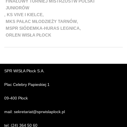
FINAŁOWY TURNIEJ MISTRZOSTW POLSKI
JUNIORÓW
,
KS VIVE I KIELCE
,
MKS PAŁAC MŁODZIEŻY TARNÓW
,
MSPR SIÓDEMKA-HURAS LEGNICA
,
ORLEN WISŁA PŁOCK
SPR WISŁA Płock S.A.
Plac Celebry Papieskiej 1
09-400 Płock
mail:
sekretariat@sprwislaplock.p
l
tel:
(24) 364 50 60