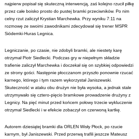
najpierw popisał się skuteczną interwencją, zaś kolejno rzucił piłkę
przez całe boisko prosto do pustej bramki przeciwników. Po nim
celny rzut zaliczył Krystian Marchewka. Przy wyniku 7:11 na
rozmowę ze swoimi zawodnikami zdecydował się trener MSPR
Siódemki-Huras Legnica.
Legniczanie, po czasie, nie zdobyli bramki, ale niestety karę
otrzymał Piotr Siedlecki. Podczas gry w niepełnym składzie
trafienie zaliczył Marchewka i doczekał się on szybkiej odpowiedzi
ze strony gości. Następnie płocczanom przyszło ponownie rzucać
karnego, którego i tym razem wykorzystał Janiszewski.
Skuteczność w ataku obu drużyn nie była wysoka, a jednak stale
utrzymywało się cztero-pięcio bramkowe prowadzenie drużyny z
Legnicy. Na pięć minut przed końcem połowy trzecie wykluczenie
otrzymał Siedlecki i w efekcie zobaczył on czerwoną kartkę.
Autorem dziesiątej bramki dla ORLEN Wisły Płock, po rzucie
karnym, był Janiszewski. Przed przerwą trafili jeszcze Mateusz