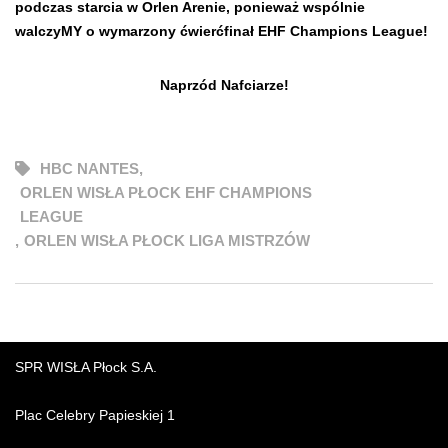
podczas starcia w Orlen Arenie, ponieważ wspólnie
walczyMY o wymarzony ćwierćfinał EHF Champions League!
Naprzód Nafciarze!
HBC NANTES
,
ORLEN WISŁA PŁOCK EHF CHAMPIONS
LEAGUE
,
ORLEN WISŁA PŁOCK LIGA MISTRZÓW
SPR WISŁA Płock S.A.
Plac Celebry Papieskiej 1