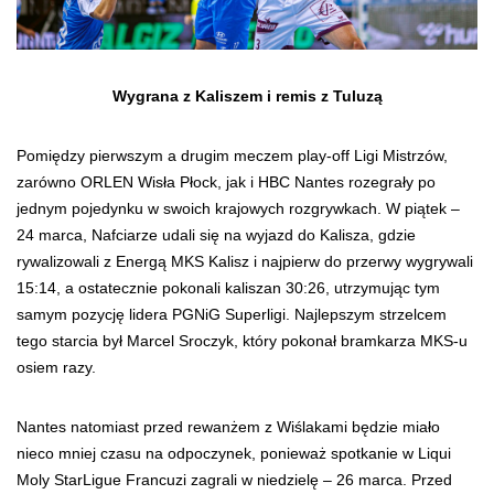
Wygrana z Kaliszem i remis z Tuluzą
Pomiędzy pierwszym a drugim meczem play-off Ligi Mistrzów,
zarówno ORLEN Wisła Płock, jak i HBC Nantes rozegrały po
jednym pojedynku w swoich krajowych rozgrywkach. W piątek –
24 marca, Nafciarze udali się na wyjazd do Kalisza, gdzie
rywalizowali z Energą MKS Kalisz i najpierw do przerwy wygrywali
15:14, a ostatecznie pokonali kaliszan 30:26, utrzymując tym
samym pozycję lidera PGNiG Superligi. Najlepszym strzelcem
tego starcia był Marcel Sroczyk, który pokonał bramkarza MKS-u
osiem razy.
Nantes natomiast przed rewanżem z Wiślakami będzie miało
nieco mniej czasu na odpoczynek, ponieważ spotkanie w Liqui
Moly StarLigue Francuzi zagrali w niedzielę – 26 marca. Przed