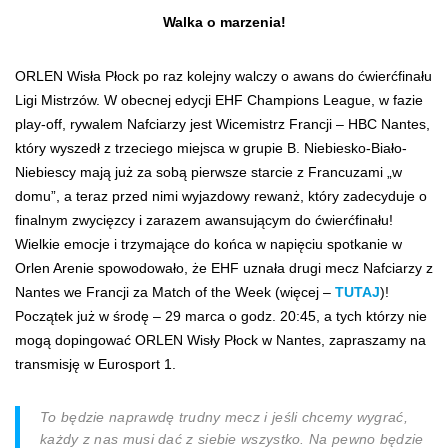
Walka o marzenia!
ORLEN Wisła Płock po raz kolejny walczy o awans do ćwierćfinału
Ligi Mistrzów. W obecnej edycji EHF Champions League, w fazie
play-off, rywalem Nafciarzy jest Wicemistrz Francji – HBC Nantes,
który wyszedł z trzeciego miejsca w grupie B. Niebiesko-Biało-
Niebiescy mają już za sobą pierwsze starcie z Francuzami „w
domu”, a teraz przed nimi wyjazdowy rewanż, który zadecyduje o
finalnym zwycięzcy i zarazem awansującym do ćwierćfinału!
Wielkie emocje i trzymające do końca w napięciu spotkanie w
Orlen Arenie spowodowało, że EHF uznała drugi mecz Nafciarzy z
Nantes we Francji za Match of the Week (więcej –
TUTAJ
)!
Początek już w środę – 29 marca o godz. 20:45, a tych którzy nie
mogą dopingować ORLEN Wisły Płock w Nantes, zapraszamy na
transmisję w Eurosport 1.
To będzie naprawdę trudny mecz i jeśli chcemy wygrać,
każdy z nas musi dać z siebie wszystko
.
Na pewno będzie