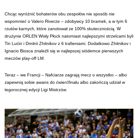
Chcąc wyróżnić bohaterów obu zespołów nie sposób nie
wspomnieć o Valero Riverze – zdobywcy 10 bramek, a w tym 6
rzutów karnych, które zanotował ze 100% skutecznością. W
drużynie ORLEN Wisły Płock natomiast najlepszymi strzelcami byli
Tin Lućin i Dmitrii Zhitnikov z 6 trafieniami. Dodatkowo Zhitnikov i
Ignacio Biosca znaleźli się w najlepszej siódemce pierwszych
meczów play-off LM.
Teraz – we Francji – Nafciarze zagrają mecz o wszystko – albo
zapewnią sobie awans do ćwierćfinału albo zakończą udział w
tegorocznej edycji Ligi Mistrzów.