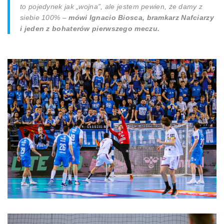
to pojedynek jak „wojna”, ale jestem pewien, że damy z
siebie 100%
–
mówi Ignacio Biosca, bramkarz Nafciarzy
i jeden z bohaterów pierwszego meczu.