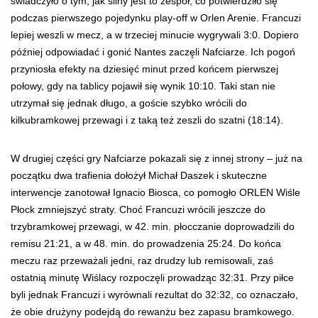
świadczyło o tym, jak silny jest to zespół, co potwierdziło się
podczas pierwszego pojedynku play-off w Orlen Arenie. Francuzi
lepiej weszli w mecz, a w trzeciej minucie wygrywali 3:0. Dopiero
później odpowiadać i gonić Nantes zaczęli Nafciarze. Ich pogoń
przyniosła efekty na dziesięć minut przed końcem pierwszej
połowy, gdy na tablicy pojawił się wynik 10:10. Taki stan nie
utrzymał się jednak długo, a goście szybko wrócili do
kilkubramkowej przewagi i z taką też zeszli do szatni (18:14).
W drugiej części gry Nafciarze pokazali się z innej strony – już na
początku dwa trafienia dołożył Michał Daszek i skuteczne
interwencje zanotował Ignacio Biosca, co pomogło ORLEN Wiśle
Płock zmniejszyć straty. Choć Francuzi wrócili jeszcze do
trzybramkowej przewagi, w 42. min. płocczanie doprowadzili do
remisu 21:21, a w 48. min. do prowadzenia 25:24. Do końca
meczu raz przeważali jedni, raz drudzy lub remisowali, zaś
ostatnią minutę Wiślacy rozpoczęli prowadząc 32:31. Przy piłce
byli jednak Francuzi i wyrównali rezultat do 32:32, co oznaczało,
że obie drużyny podejdą do rewanżu bez zapasu bramkowego.