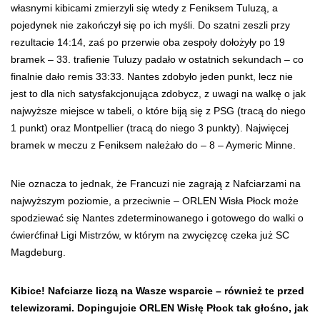
własnymi kibicami zmierzyli się wtedy z Feniksem Tuluzą, a
pojedynek nie zakończył się po ich myśli. Do szatni zeszli przy
rezultacie 14:14, zaś po przerwie oba zespoły dołożyły po 19
bramek – 33. trafienie Tuluzy padało w ostatnich sekundach – co
finalnie dało remis 33:33. Nantes zdobyło jeden punkt, lecz nie
jest to dla nich satysfakcjonująca zdobycz, z uwagi na walkę o jak
najwyższe miejsce w tabeli, o które biją się z PSG (tracą do niego
1 punkt) oraz Montpellier (tracą do niego 3 punkty). Najwięcej
bramek w meczu z Feniksem należało do – 8 – Aymeric Minne.
Nie oznacza to jednak, że Francuzi nie zagrają z Nafciarzami na
najwyższym poziomie, a przeciwnie – ORLEN Wisła Płock może
spodziewać się Nantes zdeterminowanego i gotowego do walki o
ćwierćfinał Ligi Mistrzów, w którym na zwycięzcę czeka już SC
Magdeburg.
Kibice! Nafciarze liczą na Wasze wsparcie – również te przed
telewizorami. Dopingujcie ORLEN Wisłę Płock tak głośno, jak