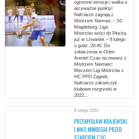
ogromne emocje i walka o
arcyważne punkty!
Nafciarze zagrają z
Mistrzem Niemiec – SC
Magdeburg. Liga
Mistrzów wróci do Płocka
już w czwartek – 9 lutego
o godz. 20:45. Do
zobaczenia w Orlen
Arenie! Czas na rewanż z
Mistrzem Niemiec!
Meczem Ligi Mistrzów z
HC PPD Zagreb,
Nafciarze zakończyli
klubowe rozgrywki w
2022...
8 lutego 2023
PRZEMYSŁAW KRAJEWSKI
I NIKO MINDEGIA PRZED
STARCIEM Z SC