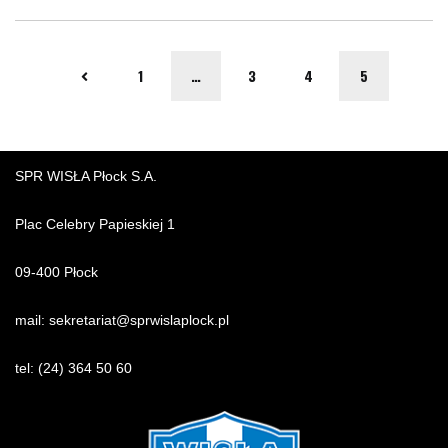
1
…
3
4
5
SPR WISŁA Płock S.A.
Plac Celebry Papieskiej 1
09-400 Płock
mail:
sekretariat@sprwislaplock.p
l
tel:
(24) 364 50 60