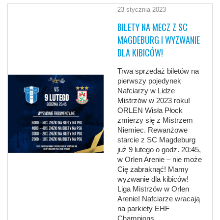
23 stycznia 2023
BILETY NA MECZ Z SC
MAGDEBURG I WYZWANIE
DLA KIBICÓW!
Trwa sprzedaż biletów na
pierwszy pojedynek
Nafciarzy w Lidze
Mistrzów w 2023 roku!
ORLEN Wisła Płock
zmierzy się z Mistrzem
Niemiec. Rewanżowe
starcie z SC Magdeburg
już 9 lutego o godz. 20:45,
w Orlen Arenie – nie może
Cię zabraknąć! Mamy
wyzwanie dla kibiców!
Liga Mistrzów w Orlen
Arenie! Nafciarze wracają
na parkiety EHF
Champions...