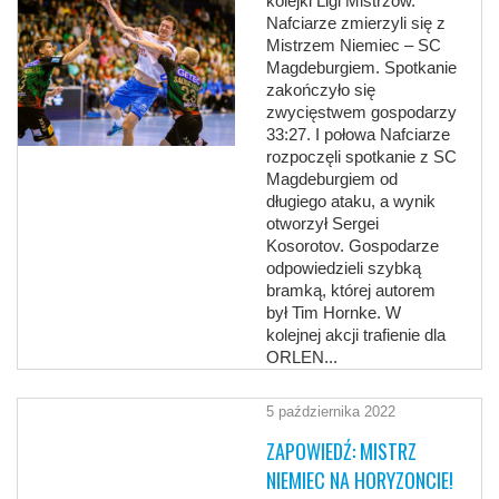
kolejki Ligi Mistrzów.
Nafciarze zmierzyli się z
Mistrzem Niemiec – SC
Magdeburgiem. Spotkanie
zakończyło się
zwycięstwem gospodarzy
33:27. I połowa Nafciarze
rozpoczęli spotkanie z SC
Magdeburgiem od
długiego ataku, a wynik
otworzył Sergei
Kosorotov. Gospodarze
odpowiedzieli szybką
bramką, której autorem
był Tim Hornke. W
kolejnej akcji trafienie dla
ORLEN...
5 października 2022
ZAPOWIEDŹ: MISTRZ
NIEMIEC NA HORYZONCIE!