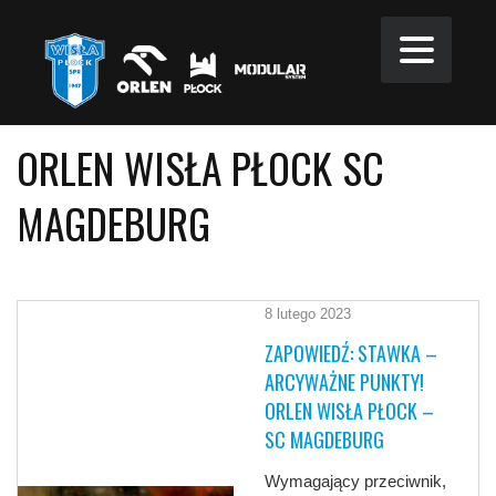
ORLEN WISŁA PŁOCK SC
MAGDEBURG
8 lutego 2023
ZAPOWIEDŹ: STAWKA –
ARCYWAŻNE PUNKTY!
ORLEN WISŁA PŁOCK –
SC MAGDEBURG
Wymagający przeciwnik,