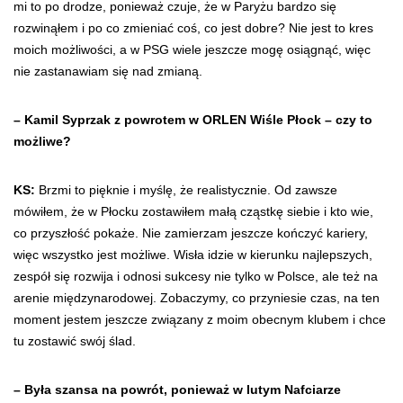
mi to po drodze, ponieważ czuje, że w Paryżu bardzo się
rozwinąłem i po co zmieniać coś, co jest dobre? Nie jest to kres
moich możliwości, a w PSG wiele jeszcze mogę osiągnąć, więc
nie zastanawiam się nad zmianą.
– Kamil Syprzak z powrotem w ORLEN Wiśle Płock – czy to
możliwe?
KS:
Brzmi to pięknie i myślę, że realistycznie. Od zawsze
mówiłem, że w Płocku zostawiłem małą cząstkę siebie i kto wie,
co przyszłość pokaże. Nie zamierzam jeszcze kończyć kariery,
więc wszystko jest możliwe. Wisła idzie w kierunku najlepszych,
zespół się rozwija i odnosi sukcesy nie tylko w Polsce, ale też na
arenie międzynarodowej. Zobaczymy, co przyniesie czas, na ten
moment jestem jeszcze związany z moim obecnym klubem i chce
tu zostawić swój ślad.
– Była szansa na powrót, ponieważ w lutym Nafciarze