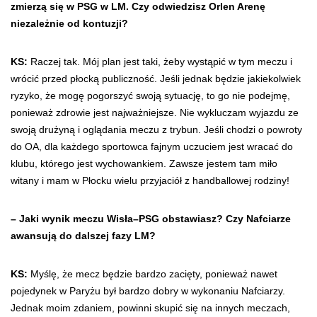
zmierzą się w PSG w LM. Czy odwiedzisz Orlen Arenę
niezależnie od kontuzji?
KS:
Raczej tak. Mój plan jest taki, żeby wystąpić w tym meczu i
wrócić przed płocką publiczność. Jeśli jednak będzie jakiekolwiek
ryzyko, że mogę pogorszyć swoją sytuację, to go nie podejmę,
ponieważ zdrowie jest najważniejsze. Nie wykluczam wyjazdu ze
swoją drużyną i oglądania meczu z trybun. Jeśli chodzi o powroty
do OA, dla każdego sportowca fajnym uczuciem jest wracać do
klubu, którego jest wychowankiem. Zawsze jestem tam miło
witany i mam w Płocku wielu przyjaciół z handballowej rodziny!
– Jaki wynik meczu Wisła–PSG obstawiasz? Czy Nafciarze
awansują do dalszej fazy LM?
KS:
Myślę, że mecz będzie bardzo zacięty, ponieważ nawet
pojedynek w Paryżu był bardzo dobry w wykonaniu Nafciarzy.
Jednak moim zdaniem, powinni skupić się na innych meczach,