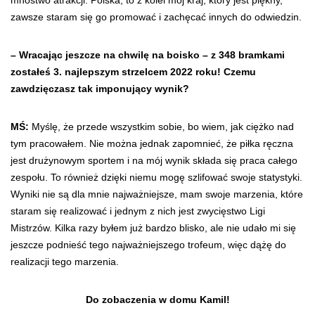
mnóstwo atrakcji. Polska, to z kolei mój kraj, który jest piękny,
zawsze staram się go promować i zachęcać innych do odwiedzin.
– Wracając jeszcze na chwilę na boisko – z 348 bramkami
zostałeś 3. najlepszym strzelcem 2022 roku! Czemu
zawdzięczasz tak imponujący wynik?
MŚ:
Myślę, że przede wszystkim sobie, bo wiem, jak ciężko nad
tym pracowałem. Nie można jednak zapomnieć, że piłka ręczna
jest drużynowym sportem i na mój wynik składa się praca całego
zespołu. To również dzięki niemu mogę szlifować swoje statystyki.
Wyniki nie są dla mnie najważniejsze, mam swoje marzenia, które
staram się realizować i jednym z nich jest zwycięstwo Ligi
Mistrzów. Kilka razy byłem już bardzo blisko, ale nie udało mi się
jeszcze podnieść tego najważniejszego trofeum, więc dążę do
realizacji tego marzenia.
Do zobaczenia w domu Kamil!