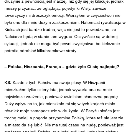
drużynie z pewnością jest inaczej, niż gdy się jej kibicuje, jednak
muszę przyznać, że oglądając pojedynki Wisły, zawsze
towarzyszy mi dreszczyk emocji. Wierzyłem w zwycięstwo i nie
było ono dla mnie dużym zaskoczeniem. Natomiast rywalizacja w
Kielcach jest bardzo trudna, więc nie jest to powiedziane, że
Nafciarze będą w stanie tam wygrać. Oczywiście są w dobrej
sytuacji, jednak nie mogą być pewni zwycięstwa, bo kielczanie
potrafią odrabiać kilkubramkowe straty.
– Polska, Hiszpania, Francja – gdzie żyło Ci się najlepiej?
KS:
Każde z tych Państw ma swoje plusy. W Hiszpanii
mieszkałem tylko cztery lata, jednak wywarła ona na mnie
największe wrażenie, ponieważ uwielbiam słoneczną pogodę.
Duży wpływ na to, jak mieszkało mi się w tych krajach miało
również moje samopoczucie w drużynie. W Paryżu słońca jest
trochę mniej, a pogoda przypomina Polską, która też nie jest zła,
a miasto da się lubić. Nie ma tutaj czasu na nudę, ponieważ jest