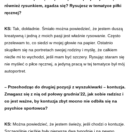
również rysunkiem, zgadza się? Rysujesz w tematyce piłki
ręcznej?
KS:
Tak, dokładnie. Śmiało można powiedzieć, że jestem duszą
kreatywną i jedną z moich pasji jest właśnie rysowanie. Często
przelewam to, co siedzi w mojej głowie na papier. Ostatnio
skupiłem się na portretach swojej rodziny i myślę, że całkiem
nieźle mi to wychodzi, jeśli mam być szczery. Rysując staram się
nie myśleć o piłce ręcznej, a jedyną pracą w tej tematyce był mój
autoportret.
– Przechodząc do drugiej pozycji z wyszukiwarki – kontuzja.
Zmagasz się z nią od połowy grudnia’22, jak sobie radzisz i
co jest ważne, by kontuzja zbyt mocno nie odbiła się na
psychice sportowca?
KS:
Można powiedzieć, że jestem świeży, jeśli chodzi o kontuzje.
Szczególnie ciężkie były pierwsze dwa tygodnie i na pewno