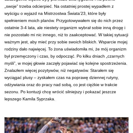
„swoje” trzeba odcierpieć. Na ostatniej prostej wypadłem z
wyścigu o wyjazd na Mistrzostwa Świata’23, które były
spełnieniem moich planów. Przygotowywałem się do nich przez
ostatnie 3-4 lata, ale niestety organizm wybrał sobie inną drogę i
nie pozostało mi nic innego, niż to zaakceptować. W takiej sytuacji
ważnym jest, aby mieć przy sobie swoich bliskich. Wsparcie mojej
rodziny dało najwięcej. To żona uświadomiła mi, że mój organizm
był przemęczony i czas, by odpocząć. Po kilku dniach „czarnych
myśli”, w mojej głowie zaczęły pojawiać się kolejne spostrzeżenia.
Znalazłem więcej pozytywów, niż negatywów. Starałem się
wyciągać plusy – zyskałem czas na poprawę dziennej rutyny,
odżywiania oraz do pracy nad sobą, co jest ciężkie w trakcie
sezonu. Po kontuzji chcę wrócić silniejszy i pokazać jeszcze
lepszego Kamila Syprzaka.