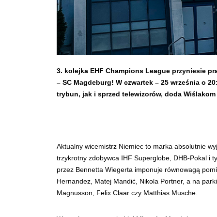
3. kolejka EHF Champions League przyniesie praw
– SC Magdeburg! W czwartek – 25 września o 20:
trybun, jak i sprzed telewizorów, doda Wiślakom
Aktualny wicemistrz Niemiec to marka absolutnie wyją
trzykrotny zdobywca IHF Superglobe, DHB-Pokal i ty
przez Bennetta Wiegerta imponuje równowagą pomię
Hernandez, Matej Mandić, Nikola Portner, a na parki
Magnusson, Felix Claar czy Matthias Musche.