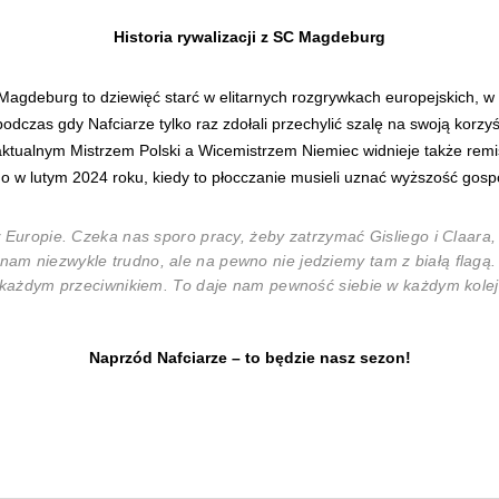
Historia rywalizacji z SC Magdeburg
agdeburg to dziewięć starć w elitarnych rozgrywkach europejskich, 
dczas gdy Nafciarze tylko raz zdołali przechylić szalę na swoją korzy
aktualnym Mistrzem Polski a Wicemistrzem Niemiec widnieje także remis 
o w lutym 2024 roku, kiedy to płocczanie musieli uznać wyższość gosp
w Europie. Czeka nas sporo pracy, żeby zatrzymać Gisliego i Claar
m niezwykle trudno, ale na pewno nie jedziemy tam z białą flagą. 
 z każdym przeciwnikiem. To daje nam pewność siebie w każdym ko
Naprzód Nafciarze – to będzie nasz sezon!