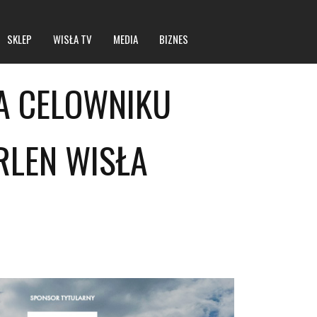
SKLEP
WISŁA TV
MEDIA
BIZNES
NA CELOWNIKU
Statut spółki
RLEN WISŁA
Dane rejestrowe