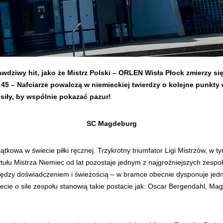
dziwy hit, jako że Mistrz Polski – ORLEN Wisła Płock zmierzy si
45 – Nafciarze powalczą w niemieckiej twierdzy o kolejne punkty
 siły, by wspólnie pokazać pazur!
SC Magdeburg
tkowa w świecie piłki ręcznej. Trzykrotny triumfator Ligi Mistrzów, w t
tułu Mistrza Niemiec od lat pozostaje jednym z najgroźniejszych zes
dzy doświadczeniem i świeżością – w bramce obecnie dysponuje jedn
ecie o sile zespołu stanowią takie postacie jak: Oscar Bergendahl, Ma