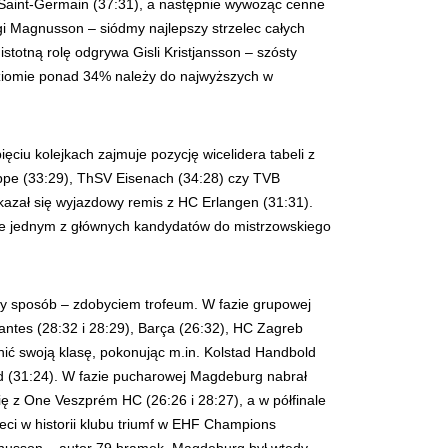
 Saint-Germain (37:31), a następnie wywożąc cenne
gi Magnusson – siódmy najlepszy strzelec całych
totną rolę odgrywa Gisli Kristjansson – szósty
poziomie ponad 34% należy do najwyższych w
iu kolejkach zajmuje pozycję wicelidera tabeli z
ippe (33:29), ThSV Eisenach (34:28) czy TVB
okazał się wyjazdowy remis z HC Erlangen (31:31).
zie jednym z głównych kandydatów do mistrzowskiego
ny sposób – zdobyciem trofeum. W fazie grupowej
antes (28:32 i 28:29), Barça (26:32), HC Zagreb
nić swoją klasę, pokonując m.in. Kolstad Handbold
ed (31:24). W fazie pucharowej Magdeburg nabrał
ię z One Veszprém HC (26:26 i 28:27), a w półfinale
rzeci w historii klubu triumf w EHF Champions
Magnusson – autor 79 bramek. Magdeburg był wtedy