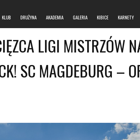
KLUB
DRUŻYNA
AKADEMIA
GALERIA
KIBICE
KARNETY
IĘZCA LIGI MISTRZÓW 
O klubie
O hali
CK! SC MAGDEBURG – O
Zarząd
Regulamin obiektu
Kontakt
Regulamin imprez masowych
BIP
Polityka prywatności
Polityka bezpieczeństwa niepełnoletnich