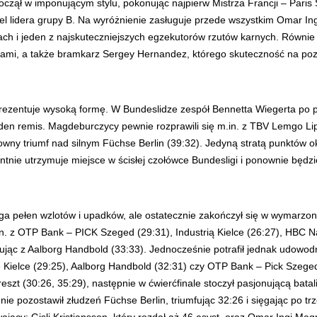
czął w imponującym stylu, pokonując najpierw Mistrza Francji – Paris
el lidera grupy B. Na wyróżnienie zasługuje przede wszystkim Omar In
h i jeden z najskuteczniejszych egzekutorów rzutów karnych. Równie is
systami, a także bramkarz Sergey Hernandez, którego skuteczność na 
entuje wysoką formę. W Bundeslidze zespół Bennetta Wiegerta po pięc
eden remis. Magdeburczycy pewnie rozprawili się m.in. z TBV Lemgo L
ktowny triumf nad silnym Füchse Berlin (39:32). Jedyną stratą punktów 
tnie utrzymuje miejsce w ścisłej czołówce Bundesligi i ponownie będ
ga pełen wzlotów i upadków, ale ostatecznie zakończył się w wymarzo
n. z OTP Bank – PICK Szeged (29:31), Industrią Kielce (26:27), HBC N
sując z Aalborg Handbold (33:33). Jednocześnie potrafił jednak udowod
ię Kielce (29:25), Aalborg Handbold (32:31) czy OTP Bank – Pick Szeg
zt (30:26, 35:29), następnie w ćwierćfinale stoczył pasjonującą batal
 nie pozostawił złudzeń Füchse Berlin, triumfując 32:26 i sięgając po t
ający: Gisli Kristjansson, który rozdał aż 46 asyst, oraz Omar Ingi 