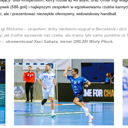
rywek (586 goli) i najlepszym zespołem w egzekwowaniu rzutów karnych (
ci, ale i prezentować niezwykle ofensywny, widowiskowy handball.
Ligi Mistrzów – zespołem, który niedawno wygrał w Barcelonie i dzi
y, jak trudne wyzwanie nas czeka, ale mamy tyle samo punktów co
e –
skomentował Xavi Sabate, trener ORLEN Wisły Płock.