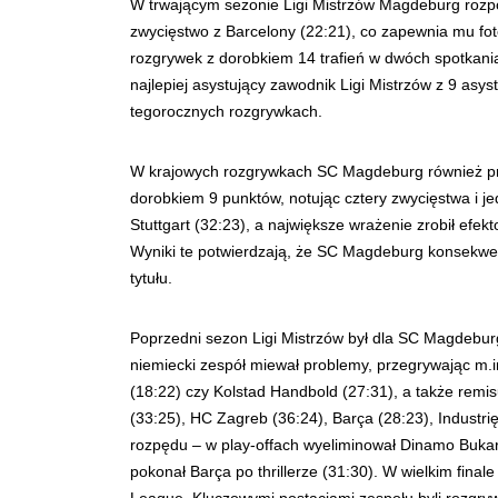
W trwającym sezonie Ligi Mistrzów Magdeburg rozpo
zwycięstwo z Barcelony (22:21), co zapewnia mu fot
rozgrywek z dorobkiem 14 trafień w dwóch spotkaniac
najlepiej asystujący zawodnik Ligi Mistrzów z 9 a
tegorocznych rozgrywkach.
W krajowych rozgrywkach SC Magdeburg również prez
dorobkiem 9 punktów, notując cztery zwycięstwa i j
Stuttgart (32:23), a największe wrażenie zrobił efe
Wyniki te potwierdzają, że SC Magdeburg konsekwen
tytułu.
Poprzedni sezon Ligi Mistrzów był dla SC Magdebur
niemiecki zespół miewał problemy, przegrywając m.i
(18:22) czy Kolstad Handbold (27:31), a także remi
(33:25), HC Zagreb (36:24), Barça (28:23), Industr
rozpędu – w play-offach wyeliminował Dinamo Bukares
pokonał Barça po thrillerze (31:30). W wielkim finale
League. Kluczowymi postaciami zespołu byli rozgryw