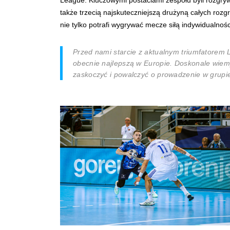
także trzecią najskuteczniejszą drużyną całych rozg
nie tylko potrafi wygrywać mecze siłą indywidualnoś
Przed nami starcie z aktualnym triumfatorem 
obecnie najlepszą w Europie. Doskonale wiem
zaskoczyć i powalczyć o prowadzenie w grupi