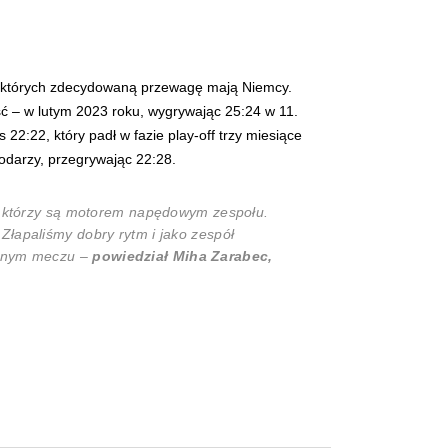
w których zdecydowaną przewagę mają Niemcy.
ść – w lutym 2023 roku, wygrywając 25:24 w 11.
22:22, który padł w fazie play-off trzy miesiące
odarzy, przegrywając 22:28.
a, którzy są motorem napędowym zespołu.
Złapaliśmy dobry rytm i jako zespół
lejnym meczu –
powiedział Miha Zarabec,