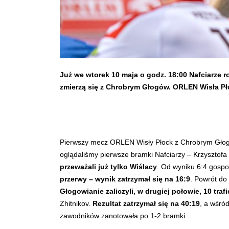
Już we wtorek 10 maja o godz. 18:00 Nafciarze r
zmierzą się z Chrobrym Głogów. ORLEN Wisła P
Pierwszy mecz ORLEN Wisły Płock z Chrobrym Głogów
oglądaliśmy pierwsze bramki Nafciarzy – Krzysztof
przeważali już tylko Wiślacy
. Od wyniku 6:4 gospo
przerwy – wynik zatrzymał się na 16:9
. Powrót do
Głogowianie zaliczyli, w drugiej połowie, 10 traf
Zhitnikov.
Rezultat zatrzymał się na 40:19
, a wśró
zawodników zanotowała po 1-2 bramki.