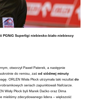
ii PGNiG Superligi niebiesko-biało-niebiescy
rnym, otworzył Paweł Paterek, a następnie
wukrotnie do remisu, zaś
od siódmej minuty
wagę. ORLEN Wisła Płock utrzymała taki rezultat
do
zterobramkowych seriach zapunktowali Nafciarze.
EN Wisły Płock byli Marek Daćko oraz Dima
 nie mieliśmy zdecydowanego lidera – większość