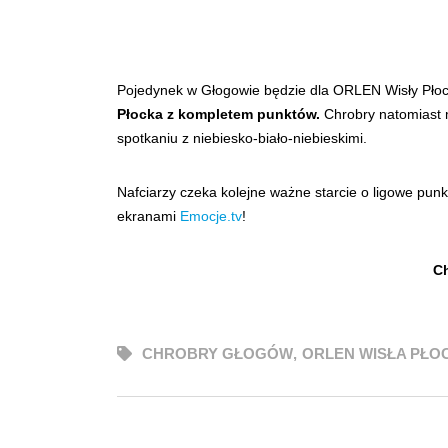
Pojedynek w Głogowie będzie dla ORLEN Wisły Pło
Płocka z kompletem punktów.
Chrobry natomiast 
spotkaniu z niebiesko-biało-niebieskimi.
Nafciarzy czeka kolejne ważne starcie o ligowe pun
ekranami
Emocje.tv
!
Ch
CHROBRY GŁOGÓW
,
ORLEN WISŁA PŁO