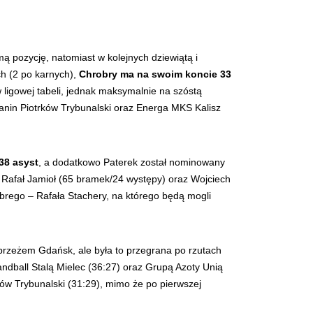
ą pozycję, natomiast w kolejnych dziewiątą i
h (2 po karnych),
Chrobry ma na swoim koncie 33
ligowej tabeli, jednak maksymalnie na szóstą
ianin Piotrków Trybunalski oraz Energa MKS Kalisz
38 asyst
, a dodatkowo Paterek został nominowany
ż Rafał Jamioł (65 bramek/24 występy) oraz Wojciech
brego – Rafała Stachery, na którego będą mogli
ybrzeżem Gdańsk, ale była to przegrana po rzutach
andball Stalą Mielec (36:27) oraz Grupą Azoty Unią
ków Trybunalski (31:29), mimo że po pierwszej