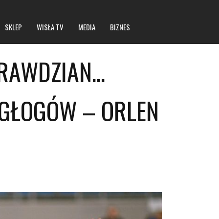
SKLEP
WISŁA TV
MEDIA
BIZNES
PRAWDZIAN…
Statut spółki
 GŁOGÓW – ORLEN
Dane rejestrowe