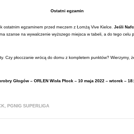
Ostatni egzamin
ck ostatnim egzaminem przed meczem z Łomżą Vive Kielce.
Jeśli Naf
ma szanse na wywalczenie wyższego miejsca w tabeli, a do tego celu p
kty. Czy płocczanie wrócą do domu z kompletem punktów? Wierzymy, że 
robry Głogów – ORLEN Wisła Płock – 10 maja 2022 – wtorek – 18
CK
,
PGNIG SUPERLIGA