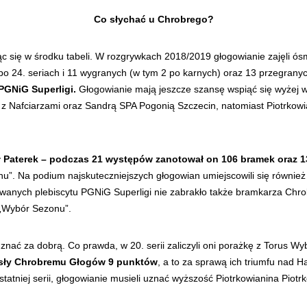
Co słychać u Chrobrego?
c się w środku tabeli. W rozgrywkach 2018/2019 głogowianie zajęli ósm
 24. seriach i 11 wygranych (w tym 2 po karnych) oraz 13 przegranyc
PGNiG Superligi.
Głogowianie mają jeszcze szansę wspiąć się wyżej w 
ze z Nafciarzami oraz Sandrą SPA Pogonią Szczecin, natomiast Piotrkow
 Paterek – podczas 21 występów zanotował on 106 bramek oraz 1
onu”. Na podium najskuteczniejszych głogowian umiejscowili się równie
wanych plebiscytu PGNiG Superligi nie zabrakło także bramkarza Chro
i „Wybór Sezonu”.
nać za dobrą. Co prawda, w 20. serii zaliczyli oni porażkę z Torus W
osły Chrobremu Głogów 9 punktów
, a to za sprawą ich triumfu nad H
atniej serii, głogowianie musieli uznać wyższość Piotrkowianina Piotr