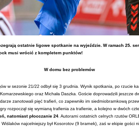
ozegrają ostatnie ligowe spotkanie na wyjeździe. W ramach 25. ser
łock musi wrócić z kompletem punktów!
W domu bez problemów
 w sezonie 21/22 odbył się 3 grudnia. Wynik spotkania, po rzucie ka
a Komarzewskiego oraz Michała Daszka. Goście doprowadzili jeszcze d
darze zanotowali pięć trafień, co zapewniło im siedmiobramkową prze
 gry rozpoczął się wymianą trafienia za trafienie, a kolejno w dwóch c
ień, natomiast płocczanie 24
. Autorami ostatnich celnych rzutów ORL
d Wiślaków najcelniejszy był Kosorotov (9 bramek), zaś w ekipie gości