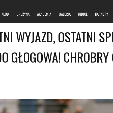
KLUB
DRUŻYNA
AKADEMIA
GALERIA
KIBICE
KARNETY
TNI WYJAZD, OSTATNI S
O klubie
O hali
 DO GŁOGOWA! CHROBRY
Zarząd
Regulamin obiektu
Kontakt
Regulamin imprez masowych
BIP
Polityka prywatności
Polityka bezpieczeństwa niepełnoletnich