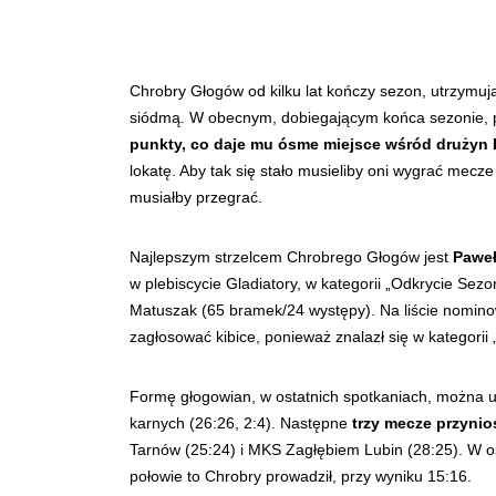
Chrobry Głogów od kilku lat kończy sezon, utrzymują
siódmą. W obecnym, dobiegającym końca sezonie, po
punkty, co daje mu ósme miejsce wśród drużyn 
lokatę. Aby tak się stało musieliby oni wygrać mec
musiałby przegrać.
Najlepszym strzelcem Chrobrego Głogów jest
Paweł
w plebiscycie Gladiatory, w kategorii „Odkrycie Sez
Matuszak (65 bramek/24 występy). Na liście nomino
zagłosować kibice, ponieważ znalazł się w kategori
Formę głogowian, w ostatnich spotkaniach, można uz
karnych (26:26, 2:4). Następne
trzy mecze przyni
Tarnów (25:24) i MKS Zagłębiem Lubin (28:25). W ost
połowie to Chrobry prowadził, przy wyniku 15:16.