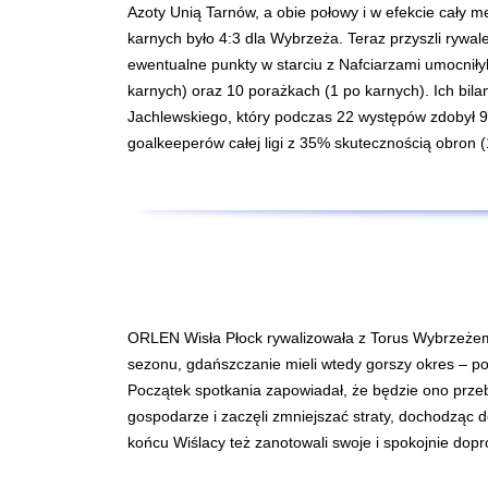
Azoty Unią Tarnów, a obie połowy i w efekcie cały me
karnych było 4:3 dla Wybrzeża. Teraz przyszli rywal
ewentualne punkty w starciu z Nafciarzami umocniły
karnych) oraz 10 porażkach (1 po karnych). Ich bi
Jachlewskiego, który podczas 22 występów zdobył 9
goalkeeperów całej ligi z 35% skutecznością obron 
ORLEN Wisła Płock rywalizowała z Torus Wybrzeżem
sezonu, gdańszczanie mieli wtedy gorszy okres – po 
Początek spotkania zapowiadał, że będzie ono przebi
gospodarze i zaczęli zmniejszać straty, dochodząc do
końcu Wiślacy też zanotowali swoje i spokojnie dop