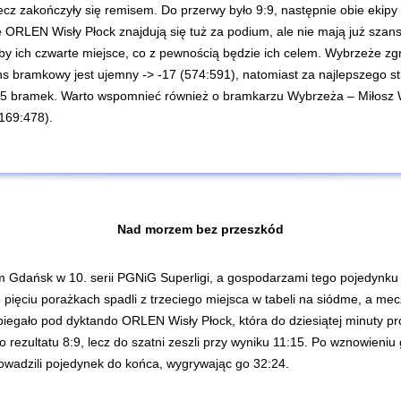
cz zakończyły się remisem. Do przerwy było 9:9, następnie obie ekipy d
e ORLEN Wisły Płock znajdują się tuż za podium, ale nie mają już szan
by ich czwarte miejsce, co z pewnością będzie ich celem. Wybrzeże z
lans bramkowy jest ujemny -> -17 (574:591), natomiast za najlepszego
5 bramek. Warto wspomnieć również o bramkarzu Wybrzeża – Miłosz Wał
(169:478).
Nad morzem bez przeszkód
 Gdańsk w 10. serii PGNiG Superligi, a gospodarzami tego pojedynku
pięciu porażkach spadli z trzeciego miejsca w tabeli na siódme, a mecz
egało pod dyktando ORLEN Wisły Płock, która do dziesiątej minuty prow
 rezultatu 8:9, lecz do szatni zeszli przy wyniku 11:15. Po wznowieniu 
rowadzili pojedynek do końca, wygrywając go 32:24.