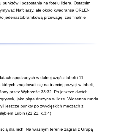
punktów i pozostania na fotelu lidera. Ostatnim
rzymywać Nafciarzy, ale około kwadransa ORLEN
koło jedenastobramkową przewagę, zaś finalnie
ach spędzonych w dolnej części tabeli i 11.
órych znajdowali się na trzeciej pozycji w tabeli,
iężony przez Wybrzeże 33:32. Po jeszcze dwóch
grywek, jako piąta drużyna w lidze. Wiosenna runda
żyli jeszcze punkty po zwycięskich meczach z
łębiem Lubin (21:21, k.3:4).
yścią dla nich. Na własnym terenie zagrali z Grupą