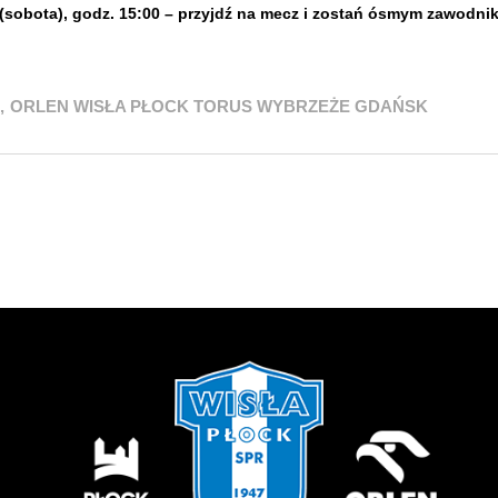
 (sobota), godz. 15:00 – przyjdź na mecz i zostań ósmym zawodn
,
ORLEN WISŁA PŁOCK TORUS WYBRZEŻE GDAŃSK