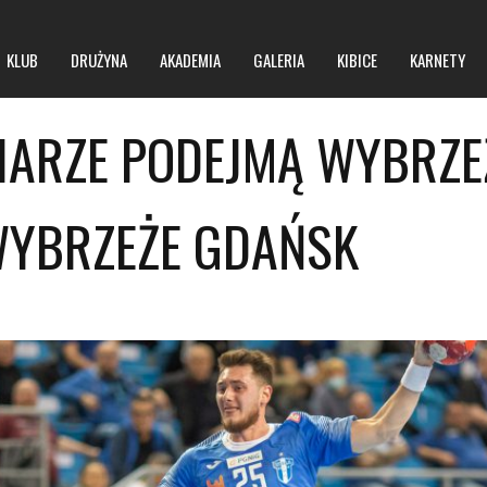
KLUB
DRUŻYNA
AKADEMIA
GALERIA
KIBICE
KARNETY
IARZE PODEJMĄ WYBRZE
O klubie
O hali
WYBRZEŻE GDAŃSK
Zarząd
Regulamin obiektu
Kontakt
Regulamin imprez masowych
BIP
Polityka prywatności
Polityka bezpieczeństwa niepełnoletnich