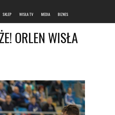
SKLEP
WISŁA TV
MEDIA
BIZNES
ŻE! ORLEN WISŁA
Statut spółki
Dane rejestrowe