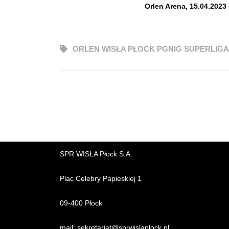
Orlen Arena, 15.04.2023
ORLEN WISŁA PŁOCK PGNIG SUPERLIGA
SPR WISŁA Płock S.A.
Plac Celebry Papieskiej 1
09-400 Płock
mail:
sekretariat@sprwislaplock.p
l