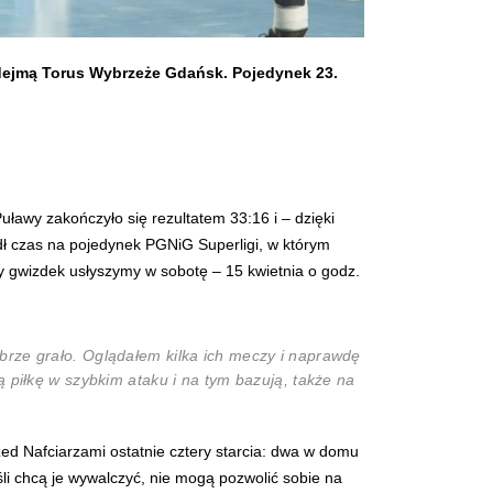
podejmą Torus Wybrzeże Gdańsk. Pojedynek 23.
uławy zakończyło się rezultatem 33:16 i – dzięki
dł czas na pojedynek PGNiG Superligi, w którym
y gwizdek usłyszymy w sobotę – 15 kwietnia o godz.
brze grało. Oglądałem kilka ich meczy i naprawdę
 piłkę w szybkim ataku i na tym bazują, także na
ed Nafciarzami ostatnie cztery starcia: dwa w domu
śli chcą je wywalczyć, nie mogą pozwolić sobie na