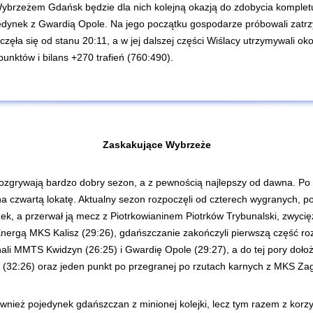
brzeżem Gdańsk będzie dla nich kolejną okazją do zdobycia kompletu 
ojedynek z Gwardią Opole. Na jego początku gospodarze próbowali zat
zęła się od stanu 20:11, a w jej dalszej części Wiślacy utrzymywali o
unktów i bilans +270 trafień (760:490).
Zaskakujące Wybrzeże
grywają bardzo dobry sezon, a z pewnością najlepszy od dawna. Po lat
 czwartą lokatę. Aktualny sezon rozpoczęli od czterech wygranych, po kt
żek, a przerwał ją mecz z Piotrkowianinem Piotrków Trybunalski, zwyc
nergą MKS Kalisz (29:26), gdańszczanie zakończyli pierwszą część roz
nali MMTS Kwidzyn (26:25) i Gwardię Opole (29:27), a do tej pory doło
i (32:26) oraz jeden punkt po przegranej po rzutach karnych z MKS Zag
również pojedynek gdańszczan z minionej kolejki, lecz tym razem z korz