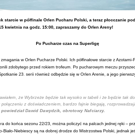
ck starcie w półfinale Orlen Pucharu Polski, a teraz płocczanie 
15 kwietnia na godz. 15:00, zapraszamy do Orlen Areny!
Po Pucharze czas na Superligę
i zmagania w Orlen Pucharze Polski. Ich półfinałowe starcie z Azotami-P
bronili zdobytego przed rokiem trofeum. Po pucharowym meczu przysze
tkanie 23. serii również odbędzie się w Orlen Arenie, a jego pierwsz
iałem, że Wybrzeże będzie tak wysoko w tabeli i że będzie tak do
 połączeniu z doświadczeniem, bardzo fajnie biegają, rozprowadzają
–
powiedział Dawid Dawydzik, obrotowy Nafciarzy.
 do końca sezonu 22/23, można policzyć na palcach jednej ręki – prz
-Biało-Niebiescy są na dobrej drodze do Mistrzostwa Polski, jednak je