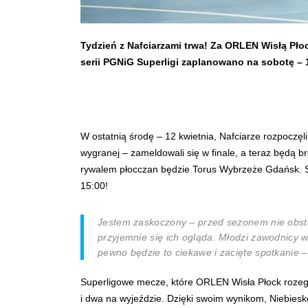
Tydzień z Nafciarzami trwa! Za ORLEN Wisłą Pło
serii PGNiG Superligi zaplanowano na sobotę – 
W ostatnią środę – 12 kwietnia, Nafciarze rozpoczęl
wygranej – zameldowali się w finale, a teraz będą 
rywalem płocczan będzie Torus Wybrzeże Gdańsk. Spo
15:00!
Jestem zaskoczony – przed sezonem nie obstaw
przyjemnie się ich ogląda. Młodzi zawodnicy w
pewno będzie to ciekawe i zacięte spotkanie
Superligowe mecze, które ORLEN Wisła Płock rozegra
i dwa na wyjeździe. Dzięki swoim wynikom, Niebiesko