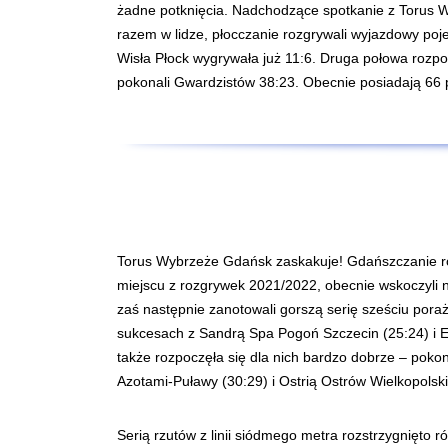
żadne potknięcia. Nadchodzące spotkanie z Torus Wy
razem w lidze, płocczanie rozgrywali wyjazdowy p
Wisła Płock wygrywała już 11:6. Druga połowa rozpoc
pokonali Gwardzistów 38:23. Obecnie posiadają 66 p
Torus Wybrzeże Gdańsk zaskakuje! Gdańszczanie roz
miejscu z rozgrywek 2021/2022, obecnie wskoczyli na
zaś następnie zanotowali gorszą serię sześciu pora
sukcesach z Sandrą Spa Pogoń Szczecin (25:24) i E
także rozpoczęła się dla nich bardzo dobrze – poko
Azotami-Puławy (30:29) i Ostrią Ostrów Wielkopolsk
Serią rzutów z linii siódmego metra rozstrzygnięto 