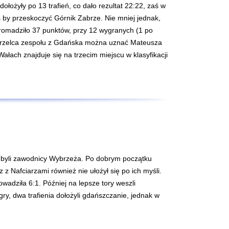
ołożyły po 13 trafień, co dało rezultat 22:22, zaś w
s by przeskoczyć Górnik Zabrze. Nie mniej jednak,
gromadziło 37 punktów, przy 12 wygranych (1 po
 strzelca zespołu z Gdańska można uznać Mateusza
ach znajduje się na trzecim miejscu w klasyfikacji
 byli zawodnicy Wybrzeża. Po dobrym początku
 z Nafciarzami również nie ułożył się po ich myśli.
adziła 6:1. Później na lepsze tory weszli
gry, dwa trafienia dołożyli gdańszczanie, jednak w