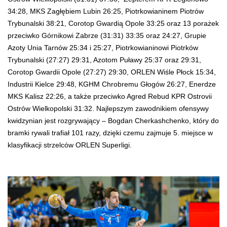
34:28, MKS Zagłębiem Lubin 26:25, Piotrkowianinem Piotrów
Trybunalski 38:21, Corotop Gwardią Opole 33:25 oraz 13 porażek
przeciwko Górnikowi Zabrze (31:31) 33:35 oraz 24:27, Grupie
Azoty Unia Tarnów 25:34 i 25:27, Piotrkowianinowi Piotrków
Trybunalski (27:27) 29:31, Azotom Puławy 25:37 oraz 29:31,
Corotop Gwardii Opole (27:27) 29:30, ORLEN Wiśle Płock 15:34,
Industrii Kielce 29:48, KGHM Chrobremu Głogów 26:27, Enerdze
MKS Kalisz 22:26, a także przeciwko Agred Rebud KPR Ostrovii
Ostrów Wielkopolski 31:32. Najlepszym zawodnikiem ofensywy
kwidzynian jest rozgrywający – Bogdan Cherkashchenko, który do
bramki rywali trafiał 101 razy, dzięki czemu zajmuje 5. miejsce w
klasyfikacji strzelców ORLEN Superligi.