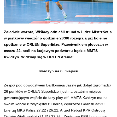
Zaledwie wczoraj Wiślacy odnieśli triumf w Lidze Mistrzów, a
w piątkowy wieczór o godzinie 20:00 rozegrają już kolejne
spotkanie w ORLEN Superlidze. Przeciwnikiem płocczan w
meczu 22. serii na krajowym podwórku będzie MMTS
Kwidzyn. Widzimy się w ORLEN Arenie!
Kwidzyn na 8. miejscu
Zespół pod dowództwem Bartłomieja Jaszki jak dotąd zgromadził
26 punktów w ORLEN Superlidze i jest na ostatnim miejscu
gwarantującym wejście do fazy play-off. MMTS Kwidzyn ma na
swoim koncie 8 zwycięstw z Energą Wybrzeże Gdańsk 33:30,
Energą MKS Kalisz 27:22 i 26:22, Arged Rebud KPR Ostrovią
Ostrów Wielkopolski (31:31) 37:36, Zepterem KPR Legionowo