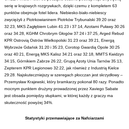
serię w krajowych rozgrywkach, dzięki czemu z kompletem 63
punktów obejmuje fotel lidera. Niebiesko-biało-niebiescy
zwyciężyli z Piotrkowianinem Piotrków Trybunalski 39:20 oraz
32:23, MKS Zagłębiem Lubin 41:23 i 37:14, Azotami Puławy 30:26
oraz 34:28, KGHM Chrobrym Głogów 37:24 i 37:25, Arged Rebud
KPR Ostrovią Ostrów Wielkopolski 31:23 oraz 39:21, Energą
Wybrzeże Gdańsk 31:20 i 35:23, Corotop Gwardią Opole 30:25
oraz 40:21, Energą MKS Kalisz 34:21 oraz 32:18, MMTS Kwidzyn
34:15, Górnikiem Zabrze 26:22, Grupą Azoty Unia Tarnów 35:13,
Zepterem KPR Legionowo 32:22, jak również z Industrią Kielce
29:28. Najskuteczniejszy w szeregach płocczan jest skrzydłowy –
Przemysław Krajewski, który bramkarzy pokonał 80 razy. Ponadto
mocnym punktem drużyny prowadzonej przez Xaviego Sabate
jest obsada pomiędzy słupkami, w której każdy z graczy ma
skuteczność powyżej 34%.
Statystyki przemawiające za Nafciarzami