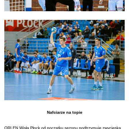
Nafciarze na topie
ORLEN Wisła Płock od początku sezonu podtrzymuje zwycięską