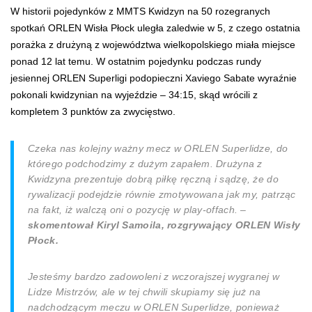
W historii pojedynków z MMTS Kwidzyn na 50 rozegranych
spotkań ORLEN Wisła Płock uległa zaledwie w 5, z czego ostatnia
porażka z drużyną z województwa wielkopolskiego miała miejsce
ponad 12 lat temu. W ostatnim pojedynku podczas rundy
jesiennej ORLEN Superligi podopieczni Xaviego Sabate wyraźnie
pokonali kwidzynian na wyjeździe – 34:15, skąd wrócili z
kompletem 3 punktów za zwycięstwo.
Czeka nas kolejny ważny mecz w ORLEN Superlidze, do
którego podchodzimy z dużym zapałem. Drużyna z
Kwidzyna prezentuje dobrą piłkę ręczną i sądzę, że do
rywalizacji podejdzie równie zmotywowana jak my, patrząc
na fakt, iż walczą oni o pozycję w play-offach. –
skomentował Kiryl Samoila, rozgrywający ORLEN Wisły
Płock.
Jesteśmy bardzo zadowoleni z wczorajszej wygranej w
Lidze Mistrzów, ale w tej chwili skupiamy się już na
nadchodzącym meczu w ORLEN Superlidze, ponieważ