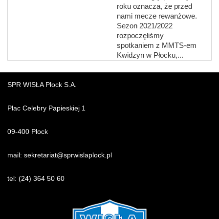
roku oznacza, że przed
nami mecze rewanżowe.
Sezon 2021/2022
rozpoczęliśmy
spotkaniem z MMTS-em
Kwidzyn w Płocku,...
SPR WISŁA Płock S.A.
Plac Celebry Papieskiej 1
09-400 Płock
mail:
sekretariat@sprwislaplock.p
l
tel:
(24) 364 50 60