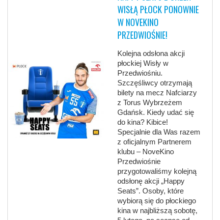
WISŁĄ PŁOCK PONOWNIE
W NOVEKINO
PRZEDWIOŚNIE!
Kolejna odsłona akcji
płockiej Wisły w
Przedwiośniu.
Szczęśliwcy otrzymają
bilety na mecz Nafciarzy
z Torus Wybrzeżem
Gdańsk. Kiedy udać się
do kina? Kibice!
Specjalnie dla Was razem
z oficjalnym Partnerem
klubu – NoveKino
Przedwiośnie
przygotowaliśmy kolejną
odsłonę akcji „Happy
Seats”. Osoby, które
wybiorą się do płockiego
kina w najbliższą sobotę,