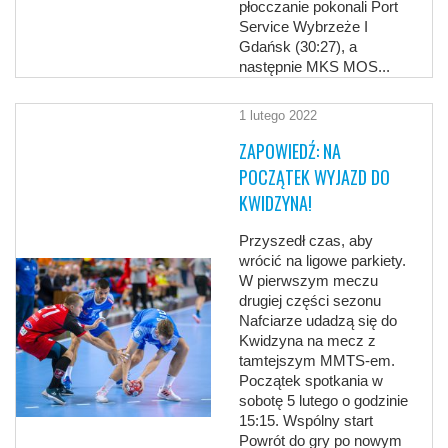
płocczanie pokonali Port
Service Wybrzeże I
Gdańsk (30:27), a
następnie MKS MOS...
1 lutego 2022
ZAPOWIEDŹ: NA
POCZĄTEK WYJAZD DO
KWIDZYNA!
Przyszedł czas, aby
wrócić na ligowe parkiety.
W pierwszym meczu
drugiej części sezonu
Nafciarze udadzą się do
Kwidzyna na mecz z
tamtejszym MMTS-em.
Początek spotkania w
sobotę 5 lutego o godzinie
15:15. Wspólny start
Powrót do gry po nowym