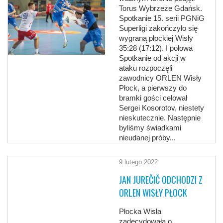
Torus Wybrzeże Gdańsk.
Spotkanie 15. serii PGNiG
Superligi zakończyło się
wygraną płockiej Wisły
35:28 (17:12). I połowa
Spotkanie od akcji w
ataku rozpoczęli
zawodnicy ORLEN Wisły
Płock, a pierwszy do
bramki gości celował
Sergei Kosorotov, niestety
nieskutecznie. Następnie
byliśmy świadkami
nieudanej próby...
9 lutego 2022
JAN JUREČIČ ODCHODZI Z
ORLEN WISŁY PŁOCK
Płocka Wisła
zadecydowała o