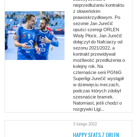
nieprzedłużaniu kontraktu
z słoweńskim
prawoskrzydłowym. Po
sezonie Jan Jurečič
opuści szeregi ORLEN
Wisły Płock. Jan Jurečič
dołączył do Nafciarzy od
sezonu 2021/2022, a
kontrakt przewidywał
możliwość przedłużenia o
kolejny rok. Na
czternaście serii PGNiG
Superligi Jurečič wystąpił
w dziewięciu meczach,
podczas których zdobył
szesnaście bramek.
Natomiast, jeśli chodzi o
rozgrywki Ligi...
3 lutego 2022
HAPPY SEATS Z ORLEN