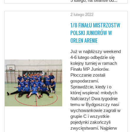
5 lutego, na seanse od...
2 lutego 2022
1/8 FINAŁU MISTRZOSTW
POLSKI JUNIORÓW W
ORLEN ARENIE
Już w najbliższy weekend
4-6 lutego odbędzie się
kolejny turniej w ramach
Finału MP Juniorów.
Płocczanie zostali
gospodarzami.
Sprawdźcie, kiedy i o
której wspierać młodych
Nafciarzy! Dwa tygodnie
temu w Bydgoszczy nasi
wychowankowie zagrali w
grupie C i wszystkie
pojedynki zakończyli
zwycięstwami. Najpierw