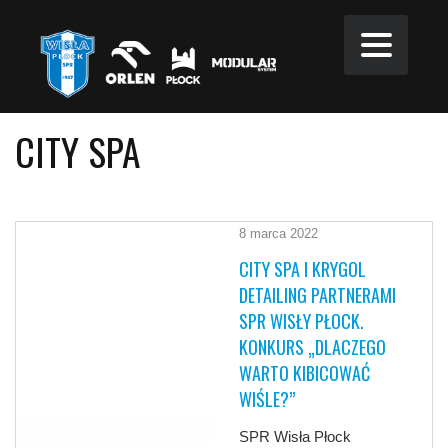
CITY SPA
8 marca 2022
CITY SPA I KRYGOL
DETAILING PARTNERAMI
SPR WISŁY PŁOCK.
KONKURS „DLACZEGO
WARTO KIBICOWAĆ
WIŚLE?”
SPR Wisła Płock