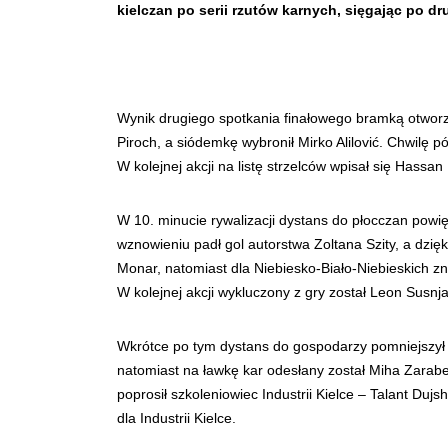
kielczan po serii rzutów karnych, sięgając po dr
Wynik drugiego spotkania finałowego bramką otworzy
Piroch, a siódemkę wybronił Mirko Alilović. Chwilę
W kolejnej akcji na listę strzelców wpisał się Hassan
W 10. minucie rywalizacji dystans do płocczan powię
wznowieniu padł gol autorstwa Zoltana Szity, a dzięk
Monar, natomiast dla Niebiesko-Biało-Niebieskich zno
W kolejnej akcji wykluczony z gry został Leon Susnja
Wkrótce po tym dystans do gospodarzy pomniejszył Ab
natomiast na ławkę kar odesłany został Miha Zarabec.
poprosił szkoleniowiec Industrii Kielce – Talant Du
dla Industrii Kielce.