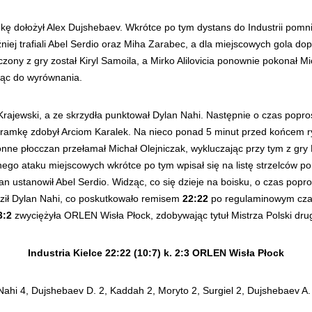
kę dołożył Alex Dujshebaev. Wkrótce po tym dystans do Industrii pomn
ej trafiali Abel Serdio oraz Miha Zarabec, a dla miejscowych gola dopis
uczony z gry został Kiryl Samoila, a Mirko Alilovicia ponownie pokonał 
jąc do wyrównania.
rajewski, a ze skrzydła punktował Dylan Nahi. Następnie o czas poprosił
a bramkę zdobył Arciom Karalek. Na nieco ponad 5 minut przed końcem 
nne płocczan przełamał Michał Olejniczak, wykluczając przy tym z gry 
ego ataku miejscowych wkrótce po tym wpisał się na listę strzelców po
n ustanowił Abel Serdio. Widząc, co się dzieje na boisku, o czas poprosi
ił Dylan Nahi, co poskutkowało remisem
22:22
po regulaminowym czasi
3:2
zwyciężyła ORLEN Wisła Płock, zdobywając tytuł Mistrza Polski drug
Industria Kielce 22:22 (10:7) k. 2:3 ORLEN Wisła Płock
Nahi 4, Dujshebaev D. 2, Kaddah 2, Moryto 2, Surgiel 2, Dujshebaev A.