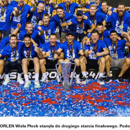
Procedura zgłaszania nieprawidłowości
ORLEN Wisła Płock stanęła do drugiego starcia finałowego. Podo