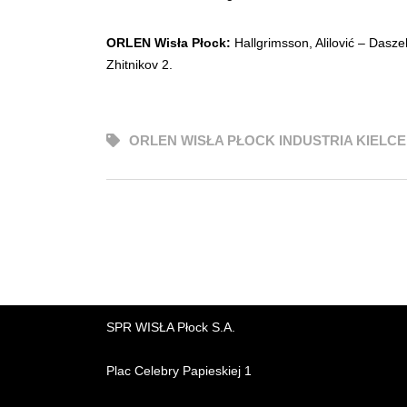
ORLEN Wisła Płock:
Hallgrimsson, Alilović – Dasze
Zhitnikov 2.
ORLEN WISŁA PŁOCK INDUSTRIA KIELCE
SPR WISŁA Płock S.A.
Plac Celebry Papieskiej 1