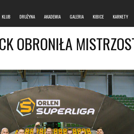
KLUB
DRUŻYNA
AKADEMIA
GALERIA
KIBICE
KARNETY
CK OBRONIŁA MISTRZOS
O klubie
O hali
Zarząd
Regulamin obiektu
Kontakt
Regulamin imprez masowych
BIP
Polityka prywatności
Polityka bezpieczeństwa niepełnoletnich