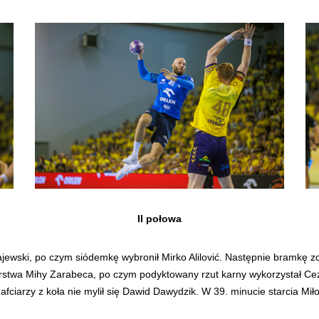
II połowa
ewski, po czym siódemkę wybronił Mirko Alilović. Następnie bramkę zdo
orstwa Mihy Zarabeca, po czym podyktowany rzut karny wykorzystał Cezar
fciarzy z koła nie mylił się Dawid Dawydzik. W 39. minucie starcia 