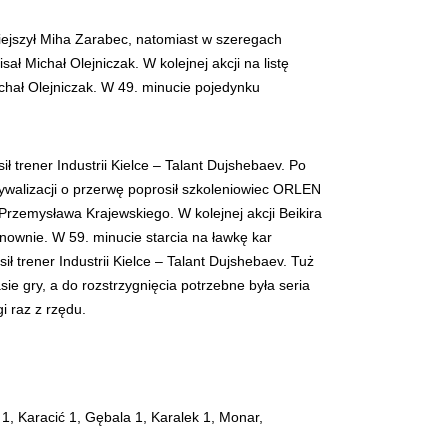
iejszył Miha Zarabec, natomiast w szeregach
ał Michał Olejniczak. W kolejnej akcji na listę
Michał Olejniczak. W 49. minucie pojedynku
 trener Industrii Kielce – Talant Dujshebaev. Po
rywalizacji o przerwę poprosił szkoleniowiec ORLEN
Przemysława Krajewskiego. W kolejnej akcji Beikira
nownie. W 59. minucie starcia na ławkę kar
ł trener Industrii Kielce – Talant Dujshebaev. Tuż
e gry, a do rozstrzygnięcia potrzebne była seria
i raz z rzędu.
 1, Karacić 1, Gębala 1, Karalek 1, Monar,