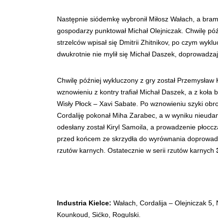
Następnie siódemkę wybronił Miłosz Wałach, a bram
gospodarzy punktował Michał Olejniczak. Chwilę późni
strzelców wpisał się Dmitrii Zhitnikov, po czym wykl
dwukrotnie nie mylił się Michał Daszek, doprowadza
Chwilę później wykluczony z gry został Przemysław K
wznowieniu z kontry trafiał Michał Daszek, a z koł
Wisły Płock – Xavi Sabate. Po wznowieniu szyki obro
Cordaliję pokonał Miha Zarabec, a w wyniku nieudan
odesłany został Kiryl Samoila, a prowadzenie płoccza
przed końcem ze skrzydła do wyrównania doprowadz
rzutów karnych. Ostatecznie w serii rzutów karnych
Industria Kielce:
Wałach, Cordalija – Olejniczak 5, 
Kounkoud, Sićko, Rogulski.