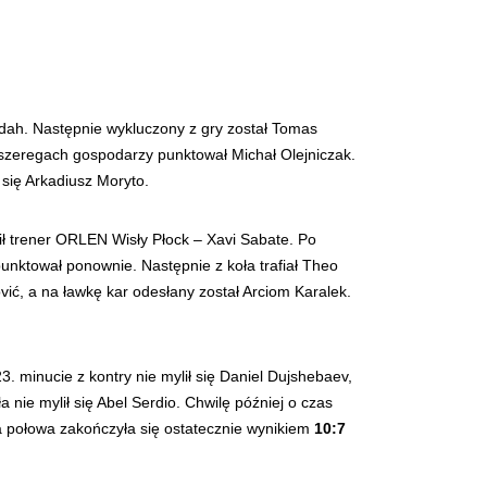
ddah. Następnie wykluczony z gry został Tomas
w szeregach gospodarzy punktował Michał Olejniczak.
ł się Arkadiusz Moryto.
sił trener ORLEN Wisły Płock – Xavi Sabate. Po
 punktował ponownie. Następnie z koła trafiał Theo
vić, a na ławkę kar odesłany został Arciom Karalek.
 minucie z kontry nie mylił się Daniel Dujshebaev,
 nie mylił się Abel Serdio. Chwilę później o czas
za połowa zakończyła się ostatecznie wynikiem
10:7