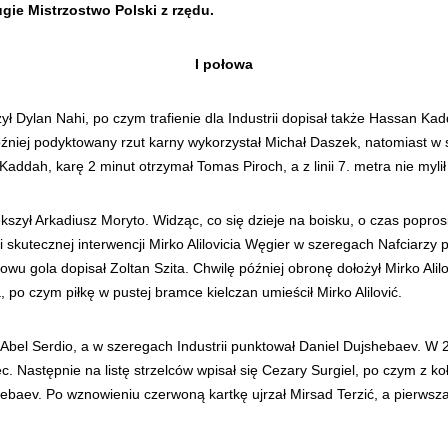
ugie Mistrzostwo Polski z rzędu.
I połowa
ł Dylan Nahi, po czym trafienie dla Industrii dopisał także Hassan Ka
 później podyktowany rzut karny wykorzystał Michał Daszek, natomiast 
 Kaddah, karę 2 minut otrzymał Tomas Piroch, a z linii 7. metra nie myli
kszył Arkadiusz Moryto. Widząc, co się dzieje na boisku, o czas popro
i skutecznej interwencji Mirko Alilovicia Węgier w szeregach Nafciarzy
wu gola dopisał Zoltan Szita. Chwilę później obronę dołożył Mirko Alilo
, po czym piłkę w pustej bramce kielczan umieścił Mirko Alilović.
el Serdio, a w szeregach Industrii punktował Daniel Dujshebaev. W 23.
 Następnie na listę strzelców wpisał się Cezary Surgiel, po czym z koła
jshebaev. Po wznowieniu czerwoną kartkę ujrzał Mirsad Terzić, a pierws