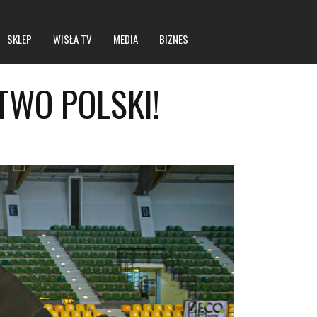
SKLEP
WISŁA TV
MEDIA
BIZNES
TWO POLSKI!
Statut spółki
Dane rejestrowe