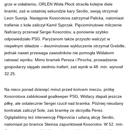
grze w osłabieniu, ORLEN Wisła Płock straciła kolejne dwie
bramki, zaś w ostatniej sekundzie kary Serdio, swoją otrzymał
Leon Susnja. Następnie Kosorotova zatrzymał Palicka, natomiast
trafienie z koła zaliczył Kamil Syprzak. Pięciominutowe milczenie
Nafciarzy przerwał Sergei Kosorotov, a ponownie szybko
odpowiedziało PSG. Paryżanom także przyszło walczyć w
niepełnym składzie – dwuminutowe wykluczenie otrzymał Grebille,
jednak nawet przewaga zawodników nie pomogła Wiślakom
ratować wyniku. Mimo bramek Pereza i Pirocha, prowadzenie
gospodarzy sięgało siedmiu trafień, zaś wynik w 48. min. wynosił
32:25.
Na nieco ponad dziesięć minut przed końcem meczu, próbę
Kosorotova zablokował goalkeeper PSG, Wiślacy złapali jeszcze
piłkę, ale ostatecznie Sergei rzucił nad bramka. Później nieudany
kontratak zaliczył Sole, zaś bramkę ze skrzydła Perez.
Oglądaliśmy też interwencję Pilipovicia i udaną akcję Serdio,
natomiast po bramce Steinsa zapunktował Kosorotov. W 52. min.