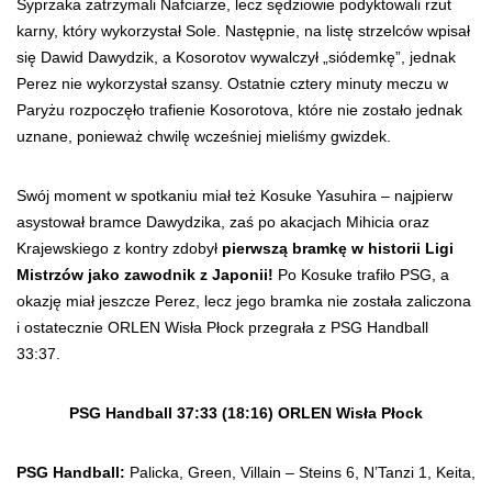
Syprzaka zatrzymali Nafciarze, lecz sędziowie podyktowali rzut
karny, który wykorzystał Sole. Następnie, na listę strzelców wpisał
się Dawid Dawydzik, a Kosorotov wywalczył „siódemkę”, jednak
Perez nie wykorzystał szansy. Ostatnie cztery minuty meczu w
Paryżu rozpoczęło trafienie Kosorotova, które nie zostało jednak
uznane, ponieważ chwilę wcześniej mieliśmy gwizdek.
Swój moment w spotkaniu miał też Kosuke Yasuhira – najpierw
asystował bramce Dawydzika, zaś po akacjach Mihicia oraz
Krajewskiego z kontry zdobył
pierwszą bramkę w historii Ligi
Mistrzów jako zawodnik z Japonii!
Po Kosuke trafiło PSG, a
okazję miał jeszcze Perez, lecz jego bramka nie została zaliczona
i ostatecznie ORLEN Wisła Płock przegrała z PSG Handball
33:37.
PSG Handball 37:33 (18:16) ORLEN Wisła Płock
PSG Handball:
Palicka, Green, Villain – Steins 6, N’Tanzi 1, Keita,