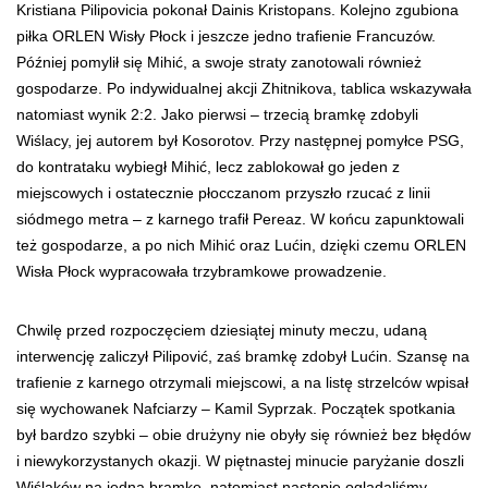
Kristiana Pilipovicia pokonał Dainis Kristopans. Kolejno zgubiona
piłka ORLEN Wisły Płock i jeszcze jedno trafienie Francuzów.
Później pomylił się Mihić, a swoje straty zanotowali również
gospodarze. Po indywidualnej akcji Zhitnikova, tablica wskazywała
natomiast wynik 2:2. Jako pierwsi – trzecią bramkę zdobyli
Wiślacy, jej autorem był Kosorotov. Przy następnej pomyłce PSG,
do kontrataku wybiegł Mihić, lecz zablokował go jeden z
miejscowych i ostatecznie płocczanom przyszło rzucać z linii
siódmego metra – z karnego trafił Pereaz. W końcu zapunktowali
też gospodarze, a po nich Mihić oraz Lućin, dzięki czemu ORLEN
Wisła Płock wypracowała trzybramkowe prowadzenie.
Chwilę przed rozpoczęciem dziesiątej minuty meczu, udaną
interwencję zaliczył Pilipović, zaś bramkę zdobył Lućin. Szansę na
trafienie z karnego otrzymali miejscowi, a na listę strzelców wpisał
się wychowanek Nafciarzy – Kamil Syprzak. Początek spotkania
był bardzo szybki – obie drużyny nie obyły się również bez błędów
i niewykorzystanych okazji. W piętnastej minucie paryżanie doszli
Wiślaków na jedną bramkę, natomiast następie oglądaliśmy