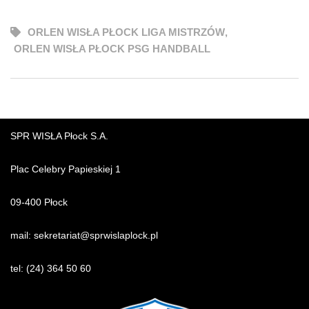
ORLEN WISŁA PŁOCK LIGA MISTRZÓW
,
ORLEN WISŁA PŁOCK PSG HANDBALL
SPR WISŁA Płock S.A.
Plac Celebry Papieskiej 1
09-400 Płock
mail:
sekretariat@sprwislaplock.p
l
tel:
(24) 364 50 60