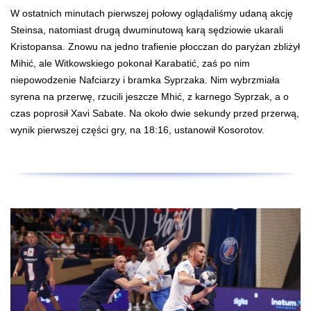
W ostatnich minutach pierwszej połowy oglądaliśmy udaną akcję
Steinsa, natomiast drugą dwuminutową karą sędziowie ukarali
Kristopansa. Znowu na jedno trafienie płocczan do paryżan zbliżył
Mihić, ale Witkowskiego pokonał Karabatić, zaś po nim
niepowodzenie Nafciarzy i bramka Syprzaka. Nim wybrzmiała
syrena na przerwę, rzucili jeszcze Mhić, z karnego Syprzak, a o
czas poprosił Xavi Sabate. Na około dwie sekundy przed przerwą,
wynik pierwszej części gry, na 18:16, ustanowił Kosorotov.