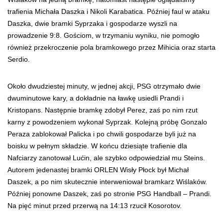
trafienia Michała Daszka i Nikoli Karabatica. Później faul w ataku
Daszka, dwie bramki Syprzaka i gospodarze wyszli na
prowadzenie 9:8. Gościom, w trzymaniu wyniku, nie pomogło
również przekroczenie pola bramkowego przez Mihicia oraz starta
Serdio.
Około dwudziestej minuty, w jednej akcji, PSG otrzymało dwie
dwuminutowe kary, a dokładnie na ławkę usiedli Prandi i
Kristopans. Następnie bramkę zdobył Perez, zaś po nim rzut
karny z powodzeniem wykonał Syprzak. Kolejną próbę Gonzalo
Peraza zablokował Palicka i po chwili gospodarze byli już na
boisku w pełnym składzie. W końcu dziesiąte trafienie dla
Nafciarzy zanotował Lućin, ale szybko odpowiedział mu Steins.
Autorem jedenastej bramki ORLEN Wisły Płock był Michał
Daszek, a po nim skutecznie interweniował bramkarz Wiślaków.
Później ponowne Daszek, zaś po stronie PSG Handball – Prandi.
Na pięć minut przed przerwą na 14:13 rzucił Kosorotov.