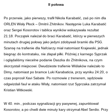
II połowa
Po przerwie, jako pierwszy, trafił Nikola Karabatić, zaś po nim dla
ORLEN Wisły Płock – Dmitrii Zhitnikov. Następnie Luka Karabatić
oraz Sergei Kosorotov i tablica wyników wskazywała rezultat
21:18. Początek należał do braci Karabatić, którzy w pierwszych
minutach drugiej połowy jako jedyni zdobywali bramki dla PSG.
Szansę na trafienie dla Nafciarzy miał natomiast Krajewski, jednak
biegnąc do kontrataku, nie złapał piłki. Później z karnego Syprzak
i oglądaliśmy niecelne podanie Daszka do Zhitnikova, na czym
skorzystali miejscowi. Dwudzieste trafienie Wiślaków należało to
Dimy, natomiast po bramce Luki Karabaticia, przy wyniku 24:20, o
czas poprosił Xavi Sabate. Po rozmowie z trenerem, sędziowie
odgwizdali faul w ataku Wisły, natomiast rzut Syprzaka zatrzymał
Kristian Witkowski.
W 40. min., podczas sygnalizacji gry pasywnej, zapunktował
Kosorotov, a po chwili dwie minuty kary otrzymał Abel Serdio. Przy