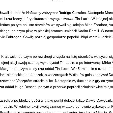
łowali, jednakże Nafciarzy zatrzymał Rodrigo Corrales. Następnie Mar
ali rzut karny, który skutecznie wyegzekwował Tin Lucin. W kolejnej a
rótce po tym na listę strzelców wpisywali się kolejno Miha Zarabec, 
ego, po czym piłkę w płockiej bramce umieścił Nadim Remili. W następne
vic Fabregas. Chwilę później gospodarze popełnili błąd w ataku dzięki
 Krajewski, po czym po raz drugi z rzędu na listę strzelców wpisywał s
jnej akcji swoją szansę wykorzystał Tin Lucin, a po interwencji Mirko A
Marguc, po czym celny rzut oddał Tin Lucin. W 45. minucie o czas popro
-biało-niebieskich do 4 oczek, a w szeregach Wiślaków gola zdobywał
zewadze Veszprém straciło piłkę. Następnie wykluczenie z gry otrzymał t
 rzut oddał Hugo Descat i po tym o przerwę poprosił szkoleniowiec miej
 Daszek, a po błędzie gości w ataku punkt dołożył także Dawid Dawydzi
in Lucin. W kolejnej akcji swoją szansę w ataku ponownie wykorzystał 
emili, a w szeregach gospodarzy padł gol autorstwa Lovro Mihicia. W 