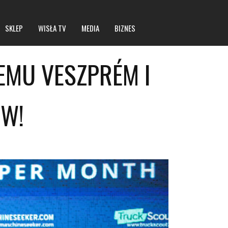
SKLEP
WISŁA TV
MEDIA
BIZNES
EMU VESZPRÉM I
Statut spółki
ÓW!
Dane rejestrowe