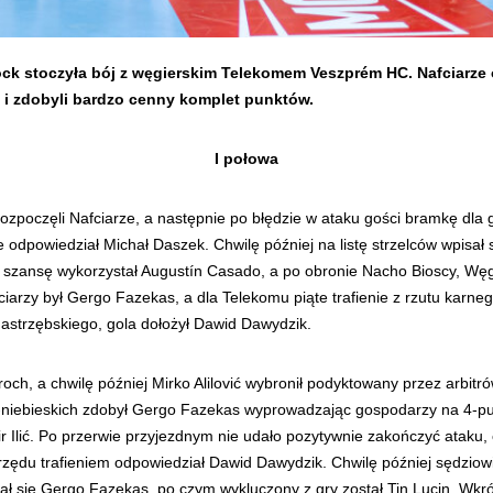
łock stoczyła bój z węgierskim Telekomem Veszprém HC. Nafciarze
 i zdobyli bardzo cenny komplet punktów.
I połowa
 rozpoczęli Nafciarze, a następnie po błędzie w ataku gości bramkę dla 
 odpowiedział Michał Daszek. Chwilę później na listę strzelców wpisał 
szansę wykorzystał Augustín Casado, a po obronie Nacho Bioscy, Węg
afciarzy był Gergo Fazekas, a dla Telekomu piąte trafienie z rzutu ka
Jastrzębskiego, gola dołożył Dawid Dawydzik.
roch, a chwilę później Mirko Alilović wybronił podyktowany przez arbitr
ało-niebieskich zdobył Gergo Fazekas wyprowadzając gospodarzy na 4-
Ilić. Po przerwie przyjezdnym nie udało pozytywnie zakończyć ataku,
rzędu trafieniem odpowiedział Dawid Dawydzik. Chwilę później sędziowie
pisał się Gergo Fazekas, po czym wykluczony z gry został Tin Lucin. W