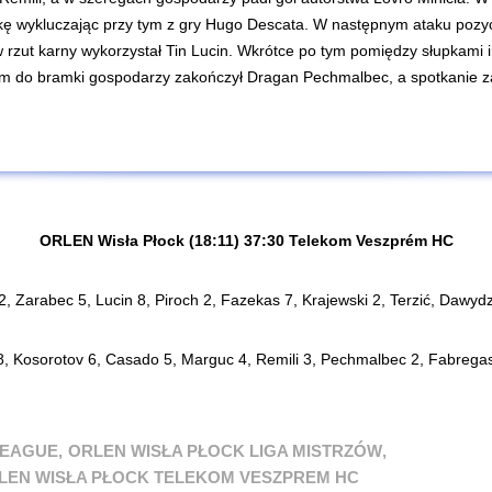
kę wykluczając przy tym z gry Hugo Descata. W następnym ataku poz
rzut karny wykorzystał Tin Lucin. Wkrótce po tym pomiędzy słupkami in
niem do bramki gospodarzy zakończył Dragan Pechmalbec, a spotkanie
ORLEN Wisła Płock (18:11) 37:30 Telekom Veszprém HC
2, Zarabec 5, Lucin 8, Piroch 2, Fazekas 7, Krajewski 2, Terzić, Dawydz
8, Kosorotov 6, Casado 5, Marguc 4, Remili 3, Pechmalbec 2, Fabregas 
LEAGUE
,
ORLEN WISŁA PŁOCK LIGA MISTRZÓW
,
LEN WISŁA PŁOCK TELEKOM VESZPREM HC