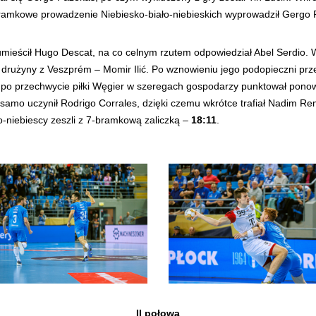
bramkowe prowadzenie Niebiesko-biało-niebieskich wyprowadził Gergo
mieścił Hugo Descat, na co celnym rzutem odpowiedział Abel Serdio. W
 drużyny z Veszprém – Momir Ilić. Po wznowieniu jego podopieczni prze
 a po przechwycie piłki Węgier w szeregach gospodarzy punktował pon
 samo uczynił Rodrigo Corrales, dzięki czemu wkrótce trafiał Nadim R
o-niebiescy zeszli z 7-bramkową zaliczką –
18:11
.
II połowa