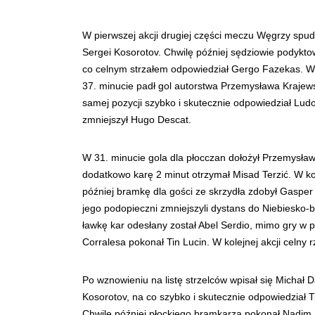
W pierwszej akcji drugiej części meczu Węgrzy spud
Sergei Kosorotov. Chwilę później sędziowie podyktow
co celnym strzałem odpowiedział Gergo Fazekas. Wk
37. minucie padł gol autorstwa Przemysława Krajewski
samej pozycji szybko i skutecznie odpowiedział Ludo
zmniejszył Hugo Descat.
W 31. minucie gola dla płocczan dołożył Przemysław
dodatkowo karę 2 minut otrzymał Misad Terzić. W kole
później bramkę dla gości ze skrzydła zdobył Gasper 
jego podopieczni zmniejszyli dystans do Niebiesko
ławkę kar odesłany został Abel Serdio, mimo gry w pr
Corralesa pokonał Tin Lucin. W kolejnej akcji celny
Po wznowieniu na listę strzelców wpisał się Michał
Kosorotov, na co szybko i skutecznie odpowiedział T
Chwilę później płockiego bramkarza pokonał Nadim R