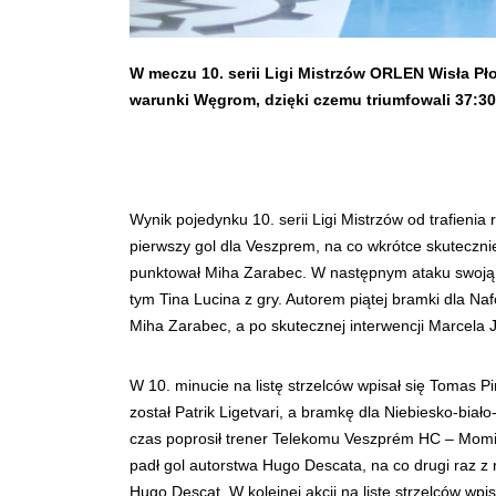
W meczu 10. serii Ligi Mistrzów ORLEN Wisła P
warunki Węgrom, dzięki czemu triumfowali 37:30
Wynik pojedynku 10. serii Ligi Mistrzów od trafienia
pierwszy gol dla Veszprem, na co wkrótce skutecznie
punktował Miha Zarabec. W następnym ataku swoją 
tym Tina Lucina z gry. Autorem piątej bramki dla N
Miha Zarabec, a po skutecznej interwencji Marcela 
W 10. minucie na listę strzelców wpisał się Tomas Pi
został Patrik Ligetvari, a bramkę dla Niebiesko-bi
czas poprosił trener Telekomu Veszprém HC – Momir 
padł gol autorstwa Hugo Descata, na co drugi raz z 
Hugo Descat. W kolejnej akcji na listę strzelców w