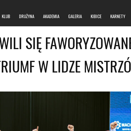
KLUB
DRUŻYNA
AKADEMIA
GALERIA
KIBICE
KARNETY
WILI SIĘ FAWORYZOWAN
O klubie
O hali
TRIUMF W LIDZE MISTRZ
Zarząd
Regulamin obiektu
Kontakt
Regulamin imprez masowych
BIP
Polityka prywatności
Polityka bezpieczeństwa niepełnoletnich