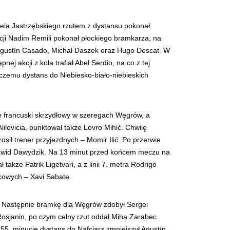
cela Jastrzębskiego rzutem z dystansu pokonał
kcji Nadim Remili pokonał płockiego bramkarza, na
Augustín Casado, Michał Daszek oraz Hugo Descat. W
j akcji z koła trafiał Abel Serdio, na co z tej
 czemu dystans do Niebiesko-biało-niebieskich
ię francuski skrzydłowy w szeregach Węgrów, a
lilovicia, punktował także Lovro Mihić. Chwilę
sił trener przyjezdnych – Momir Ilić. Po przerwie
 Dawid Dawydzik. Na 13 minut przed końcem meczu na
akże Patrik Ligetvari, a z linii 7. metra Rodrigo
scowych – Xavi Sabate.
k. Następnie bramkę dla Węgrów zdobył Sergei
Rosjanin, po czym celny rzut oddał Miha Zarabec.
55. minucie dystans do Nafciarz zmniejszył Agustín