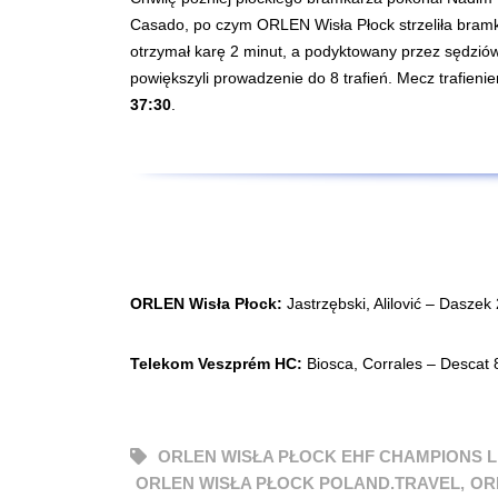
Casado, po czym ORLEN Wisła Płock strzeliła bram
otrzymał karę 2 minut, a podyktowany przez sędziów 
powiększyli prowadzenie do 8 trafień. Mecz trafie
37:30
.
ORLEN Wisła Płock:
Jastrzębski, Alilović – Daszek 
Telekom Veszprém HC:
Biosca, Corrales – Descat 
ORLEN WISŁA PŁOCK EHF CHAMPIONS 
ORLEN WISŁA PŁOCK POLAND.TRAVEL
,
OR