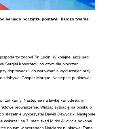
 od samego początku postawili bardzo twarde
gospodarzy zdobył Tin Lucin. W kolejnej akcji padł
się Sergiei Kosorotov, po czym dla płocczan
rzy doprowadzili do wyrównania wykluczając przy
rnego zdobywał Gasper Marguc. Następnie punktował
ów rzut karny. Następnie na ławkę kar odesłany
punktowe prowadzenie. Widząc sytuację na boisku o
 co skrzętnie wykorzystał Dawid Dawydzik. Następnie
 wskazali na 7. metr skąd Mirko Alilovicia pokonał
krótce po tym w szeregach Nafciarzy punktował Toma