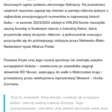
kluczowych ogniw systemu obronnego Nafciarzy. Na przestrzeni
ostatnich sezonów zapisał się również w pamięci kibiców jednym z
najbardziej emocjonujących momentów w najnowszej historii
klubu – w sezonie 2023/2024 zdobył w ORLEN Arenie niezwykle
ważną bramkę w finałowym starciu z Industrią Kielce, która
przywróciła wiarę drużynie i kibicom, a jednocześnie znacząco
przyczyniła się do późniejszego zdobycia przez Niebiesko-Biało-
Niebieskich tytułu Mistrza Polski.
Postawa Kiryla oraz jego rozwój sportowy nie umknęły uwadze
europejskich klubów – ostatecznie po zawodnika sięgnął
słoweński RD Slovan, aspirujący do walki o Mistrzostwo kraju i
prowadzony przez selekcjonera reprezentacji Słowenii – Uroša
Zormana.
Kiryl to zawodnik, który bardzo rozwinął się w naszym
klubie i stał się ważną częścią drużyny. Jego
zaangażowanie, charakter oraz jakość sportowa miały duży