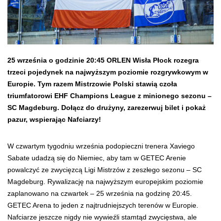
25 września o godzinie 20:45 ORLEN Wisła Płock rozegra
trzeci pojedynek na najwyższym poziomie rozgrywkowym w
Europie. Tym razem Mistrzowie Polski stawią czoła
triumfatorowi EHF Champions League z minionego sezonu –
SC Magdeburg. Dołącz do drużyny, zarezerwuj bilet i pokaż
pazur, wspierając Nafciarzy!
W czwartym tygodniu września podopieczni trenera Xaviego
Sabate udadzą się do Niemiec, aby tam w GETEC Arenie
powalczyć ze zwycięzcą Ligi Mistrzów z zeszłego sezonu – SC
Magdeburg. Rywalizację na najwyższym europejskim poziomie
zaplanowano na czwartek – 25 września na godzinę 20:45.
GETEC Arena to jeden z najtrudniejszych terenów w Europie.
Nafciarze jeszcze nigdy nie wywieźli stamtąd zwycięstwa, ale