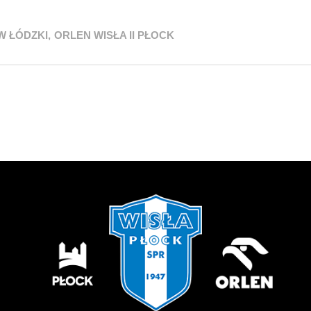
W ŁÓDZKI
,
ORLEN WISŁA II PŁOCK