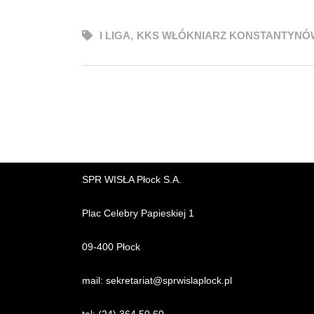
I LIGA
,
KKS WŁÓKNIARZ KONSTANTYNÓ
SPR WISŁA Płock S.A.
Plac Celebry Papieskiej 1
09-400 Płock
mail:
sekretariat@sprwislaplock.p
l