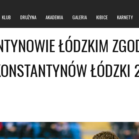
KLUB
DRUŻYNA
AKADEMIA
GALERIA
KIBICE
KARNETY
ANTYNOWIE ŁÓDZKIM ZGOD
O klubie
O hali
KONSTANTYNÓW ŁÓDZKI 2
Zarząd
Regulamin obiektu
Kontakt
Regulamin imprez masowych
BIP
Polityka prywatności
Polityka bezpieczeństwa niepełnoletnich