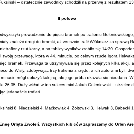
ksiński – ostatecznie zawodnicy schodzili na przerwę z rezultatem 13
II połowa
dwyższyła prowadzenie do pięciu bramek po trafieniu Goleniewskiego, k
miały znaleźć drogi do bramki, aż wreszcie trafił Włókniarz za sprawą Ra
 nietrafiony rzut karny, a na tablicy wyników zrobiło się 14:20. Gospoda
li swoją przewagę, która w 44. minucie, po celnym rzucie Igora Helwaka
sięć bramek. Przewaga ta utrzymywała się przez kolejnych kilka akcji, 
eco do Wisły, zdobywając trzy trafienia z rzędu, a ich autorami byli: d
2. minucie mógł dołożyć kolejną, ale jego próba okazała się nieudan
ła 26:35. Duży wkład w ten sukces miał Jakub Goleniewski – strzelec d
ąc jedenaście trafień.
siński 8, Niedzielski 4, Maćkowiak 4, Żółtowski 3, Helwak 3, Babecki 1
neę Orlęta Zwoleń. Wszystkich kibiców zapraszamy do Orlen Aren