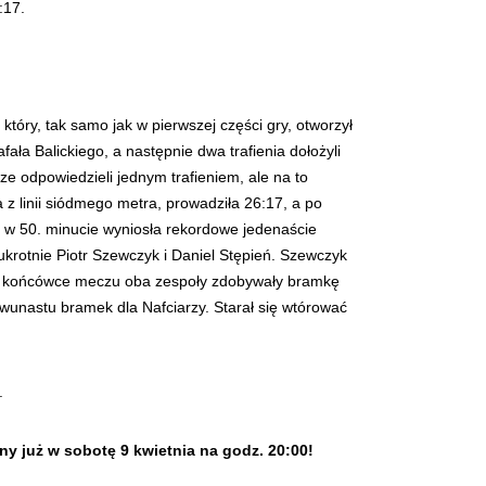
:17.
tóry, tak samo jak w pierwszej części gry, otworzył
fała Balickiego, a następnie dwa trafienia dołożyli
rze odpowiedzieli jednym trafieniem, ale na to
 z linii siódmego metra, prowadziła 26:17, a po
a w 50. minucie wyniosła rekordowe jedenaście
wukrotnie Piotr Szewczyk i Daniel Stępień. Szewczyk
a. W końcówce meczu oba zespoły zdobywały bramkę
wunastu bramek dla Nafciarzy. Starał się wtórować
.
y już w sobotę 9 kwietnia na godz. 20:00!