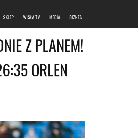
SKLEP
WISŁA TV
MEDIA
BIZNES
NIE Z PLANEM!
Statut spółki
6:35 ORLEN
Dane rejestrowe