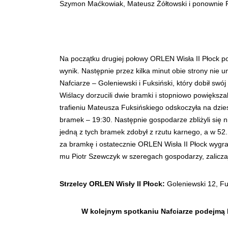
Szymon Maćkowiak, Mateusz Żółtowski i ponownie Fu
Na początku drugiej połowy ORLEN Wisła II Płock po
wynik. Następnie przez kilka minut obie strony nie u
Nafciarze – Goleniewski i Fuksiński, który dobił swój
Wiślacy dorzucili dwie bramki i stopniowo powiększa
trafieniu Mateusza Fuksińskiego odskoczyła na dzie
bramek – 19:30. Następnie gospodarze zbliżyli się ni
jedną z tych bramek zdobył z rzutu karnego, a w 5
za bramkę i ostatecznie ORLEN Wisła II Płock wygra
mu Piotr Szewczyk w szeregach gospodarzy, zaliczaj
Strzelcy ORLEN Wisły II Płock:
Goleniewski 12, Fuk
W kolejnym spotkaniu Nafciarze podejmą E