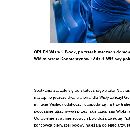
ORLEN Wisła II Płock, po trzech meczach domowy
Włókniarzem Konstantynów Łódzki. Wiślacy pokona
Spotkanie zaczęło się od skutecznego ataku Nafciar
następnie jeszcze dwa trafienia dla Wisły zaliczył Go
minucie Wiślacy odskoczyli gospodarzą na trzy trafi
płocczanie utrzymywali przez jakiś czas, zaś Włókni
Odrobienie strat miejscowych było duża zasługą Pio
końcówka pierwszej połowy należała do Nafciarzy, któ