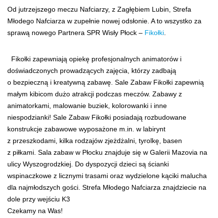
Od jutrzejszego meczu Nafciarzy, z Zagłębiem Lubin, Strefa
Młodego Nafciarza w zupełnie nowej odsłonie. A to wszystko za
sprawą nowego Partnera SPR Wisły Płock –
Fikołki
.
Fikołki zapewniają opiekę profesjonalnych animatorów i
doświadczonych prowadzących zajęcia, którzy zadbają
o bezpieczną i kreatywną zabawę. Sale Zabaw Fikołki zapewnią
małym kibicom dużo atrakcji podczas meczów. Zabawy z
animatorkami, malowanie buziek, kolorowanki i inne
niespodzianki! Sale Zabaw Fikołki posiadają rozbudowane
konstrukcje zabawowe wyposażone m.in. w labirynt
z przeszkodami, kilka rodzajów zjeżdżalni, tyrolkę, basen
z piłkami. Sala zabaw w Płocku znajduje się w Galerii Mazovia na
ulicy Wyszogrodzkiej. Do dyspozycji dzieci są ścianki
wspinaczkowe z licznymi trasami oraz wydzielone kąciki malucha
dla najmłodszych gości. Strefa Młodego Nafciarza znajdziecie na
dole przy wejściu K3
Czekamy na Was!