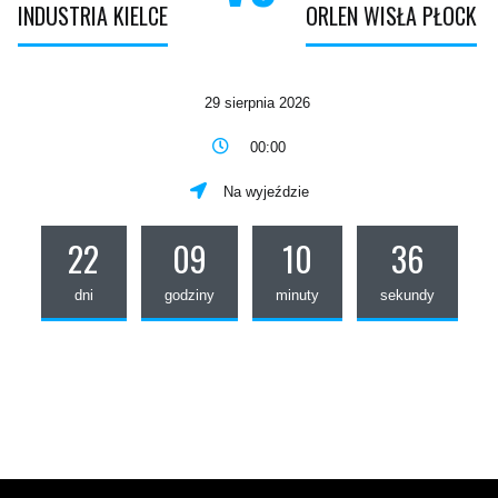
INDUSTRIA KIELCE
ORLEN WISŁA PŁOCK
29 sierpnia 2026
00:00
Na wyjeździe
22
09
10
36
dni
godziny
minuty
sekundy