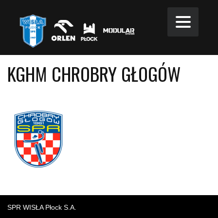
KGHM CHROBRY GŁOGÓW
SPR WISŁA Płock S.A.