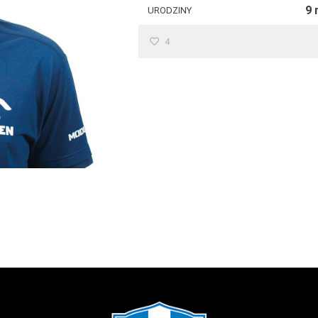
9 
URODZINY
Procedura zgłaszania nieprawidłowości
4