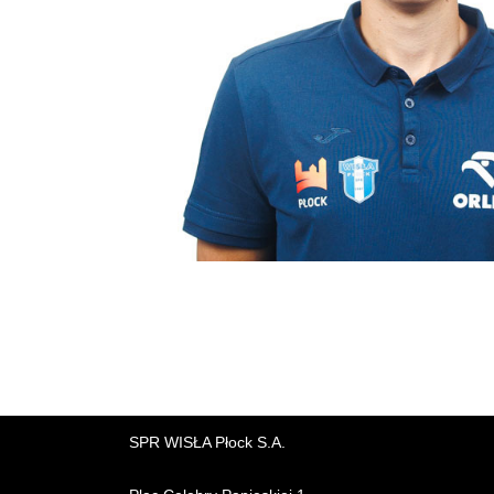
SPR WISŁA Płock S.A.