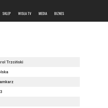
SKLEP
WISŁA TV
MEDIA
BIZNES
Statut spółki
Dane rejestrowe
rol Trzciński
lska
ramkarz
93
6