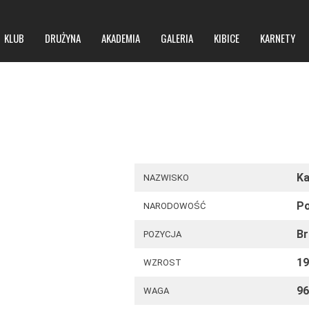
KLUB
DRUŻYNA
AKADEMIA
GALERIA
KIBICE
KARNETY
O klubie
O hali
Zarząd
Regulamin obiektu
Ka
NAZWISKO
Kontakt
Regulamin imprez masowych
Po
NARODOWOŚĆ
BIP
B
POZYCJA
1
WZROST
Polityka prywatności
9
WAGA
Polityka bezpieczeństwa niepełnoletnich